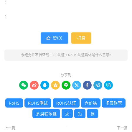
;
;
赞(
0
)
打赏

未经允许不得转载：
CE认证
»
RoHS认证具体是什么意思?
分享到









RoHS
ROHS测试
ROHS认证
六价铬
多溴联苯
多溴联苯醚
汞
铅
镉
上一篇
下一篇