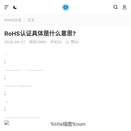




ROHS认证
正文

RoHS认证具体是什么意思?
2026-08-07
阅读(1880)
评论(0)
赞(
0
)

一、RoHS的含义：
;
RoHS是由欧盟立法制定的一项强制性标准，它的全称是《关于限制在电子电器设备中使用某些有害成分的指令》(RestrictionofHazardousSubstances)。该标准已于2年7月1日开始正式实施，主要用于规范电子电气产品的材料及工艺标准，使之更加有利于人体健康及环境保护。
;
该标准的目的在于消除电机电子产品中的铅、汞、镉、六价铬、多溴联苯和多溴二苯醚(注意:PBDE正确的中文名称是指多溴二苯醚，多溴联苯醚是错误的说法)共项物质，并重点规定了铅的含量不能超过.1%。
;
二、RoHS的适用范围：
;
欧盟27个成员国：英国(21年退出欧盟)，法国、德国、意大利、荷兰、比利时、卢森堡、丹麦、爱尔兰、希腊、西班牙、葡萄牙、奥地利、瑞典、芬兰、塞浦路斯、匈牙利、捷克、爱沙尼亚、拉脱维亚、立陶宛、马耳他、波兰、斯洛伐克、斯洛文尼亚、保加利亚、罗马尼亚。