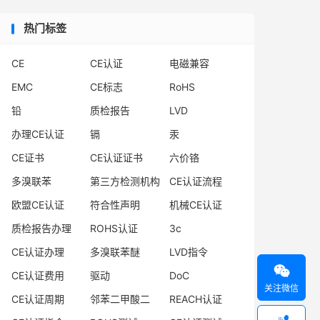
热门标签
CE
CE认证
电磁兼容
EMC
CE标志
RoHS
铅
质检报告
LVD
办理CE认证
镉
汞
CE证书
CE认证证书
六价铬
多溴联苯
第三方检测机构
CE认证流程
欧盟CE认证
符合性声明
机械CE认证
质检报告办理
ROHS认证
3c
CE认证办理
多溴联苯醚
LVD指令

CE认证费用
驱动
DoC
关注微信
CE认证周期
邻苯二甲酸二
REACH认证