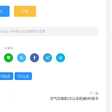
0
)
打赏
CE认证
»
申请CE认证的要求与优势
分享到





CE标志
CE认证
下一篇
空气压缩机CE认证机械MD指令