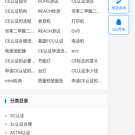

CE认证指令
ROHS测试
CE认证测试
电话咨询
CE认证机构
REACH检测
邻苯二甲酸二异丁酯
CE认证的流程
收音机
打印机

QQ咨询
邻苯二甲酸二丁酯
REACH测试
DVD
CE认证办理流程
美国FCC认证
电话机
电源适配器
CE认证申请流程
srrc
CE认证的必要性
节能灯
CE标志的意义
申请CE认证的必要性
台灯
CE认证多少钱
rohs检测
质量检验报告
申请CE认证的好处
分类目录
3C认证
3c认证办理
ASTM认证