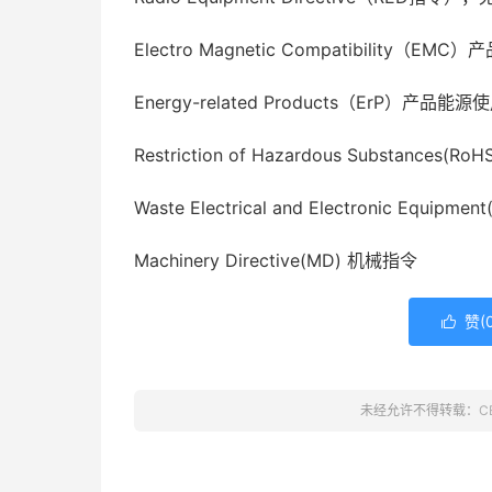
Electro Magnetic Compatibility（
Energy-related Products（ErP）产品能
Restriction of Hazardous Substance
Waste Electrical and Electronic 
Machinery Directive(MD) 机械指令
赞(

未经允许不得转载：
C