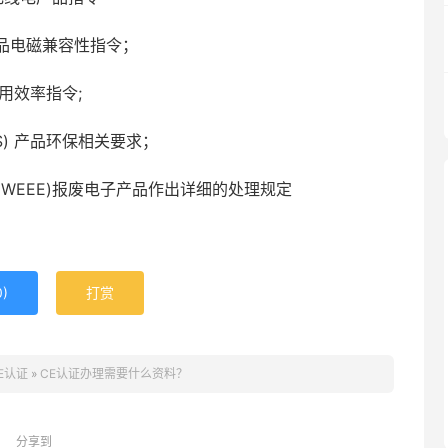
EMC）产品电磁兼容性指令；
源使用效率指令;
s(RoHS) 产品环保相关要求；
Equipment(WEEE)报废电子产品作出详细的处理规定
0
)
打赏
E认证
»
CE认证办理需要什么资料？
分享到