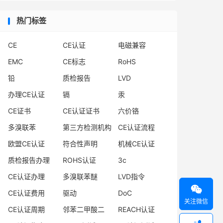
热门标签
CE
CE认证
电磁兼容
EMC
CE标志
RoHS
铅
质检报告
LVD
办理CE认证
镉
汞
CE证书
CE认证证书
六价铬
多溴联苯
第三方检测机构
CE认证流程
欧盟CE认证
符合性声明
机械CE认证
质检报告办理
ROHS认证
3c
CE认证办理
多溴联苯醚
LVD指令

CE认证费用
驱动
DoC
关注微信
CE认证周期
邻苯二甲酸二
REACH认证