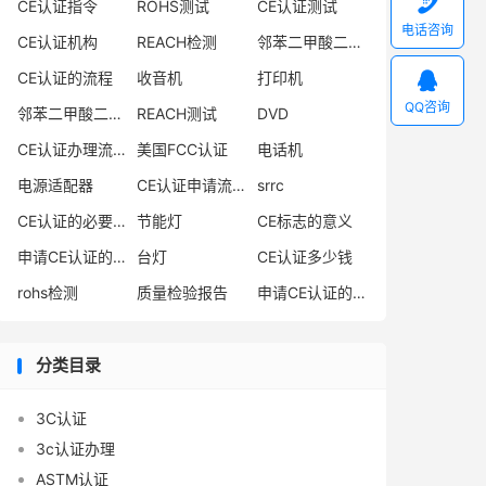

CE认证指令
ROHS测试
CE认证测试
电话咨询
CE认证机构
REACH检测
邻苯二甲酸二异丁酯

CE认证的流程
收音机
打印机
QQ咨询
邻苯二甲酸二丁酯
REACH测试
DVD
CE认证办理流程
美国FCC认证
电话机
电源适配器
CE认证申请流程
srrc
CE认证的必要性
节能灯
CE标志的意义
申请CE认证的必要性
台灯
CE认证多少钱
rohs检测
质量检验报告
申请CE认证的好处
分类目录
3C认证
3c认证办理
ASTM认证