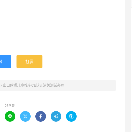
0
)
打赏
»
出口欧盟儿童推车CE认证清关测试办理
分享到




