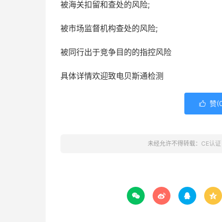
被海关扣留和查处的风险;
被市场监督机构查处的风险;
被同行出于竞争目的的指控风险
具体详情欢迎致电贝斯通检测
赞(

未经允许不得转载：
CE认证



