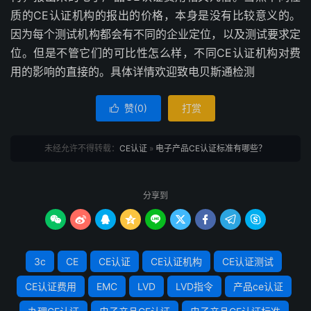
质的CE认证机构的报出的价格，本身是没有比较意义的。
因为每个测试机构都会有不同的企业定位，以及测试要求定
位。但是不管它们的可比性怎么样，不同CE认证机构对费
用的影响的直接的。具体详情欢迎致电贝斯通检测
赞(
0
)
打赏

未经允许不得转载：
CE认证
»
电子产品CE认证标准有哪些？
分享到









3c
CE
CE认证
CE认证机构
CE认证测试
CE认证费用
EMC
LVD
LVD指令
产品ce认证