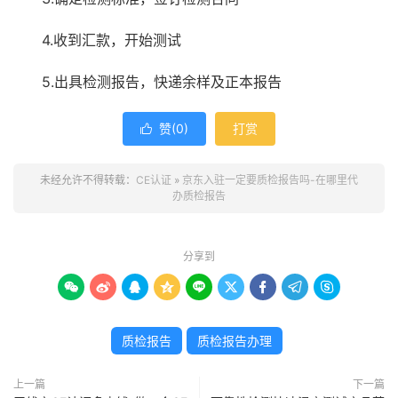
4.收到汇款，开始测试
5.出具检测报告，快递余样及正本报告
赞(
0
)
打赏

未经允许不得转载：
CE认证
»
京东入驻一定要质检报告吗-在哪里代
办质检报告
分享到









质检报告
质检报告办理
上一篇
下一篇