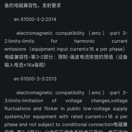
备的电磁兼容性。发射要求
en 61000-3-2:2014
electromagnetic compatibility（emc）-part 3-
2:limits-limits for harmonic current
emissions（equipment input current≤16 a per phase）
电磁兼容性–第3-2部分：限制-谐波电流排放的限值（设备
输入电流≤16a每相）
en 61000-3-3:2013
electromagnetic compatibility（emc）-part 3-
3:limits-limitation of voltage changes,voltage
fluctuations and flicker in public low-voltage supply
systems,for equipment with rated current<=16 a per
phase and not subject to conditional connection电磁兼