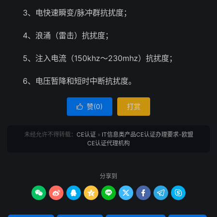
3、电快速瞬变/脉冲群抗扰度；
4、浪涌（雷击）抗扰度；
5、注入电流（150khz～230mhz）抗扰度；
6、电压暂降和短时中断抗扰度。
赞(
0
)
打赏

未经允许不得转载：
CE认证
»
IT信息类产品CE认证办理要求-欧盟
CE认证代理机构
分享到








