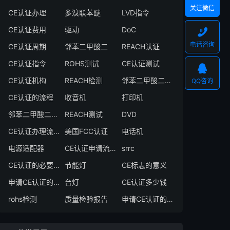
关注微信
CE认证办理
多溴联苯醚
LVD指令
CE认证费用
驱动
DoC

电话咨询
CE认证周期
邻苯二甲酸二
REACH认证
CE认证指令
ROHS测试
CE认证测试

CE认证机构
REACH检测
邻苯二甲酸二异丁酯
QQ咨询
CE认证的流程
收音机
打印机
邻苯二甲酸二丁酯
REACH测试
DVD
CE认证办理流程
美国FCC认证
电话机
电源适配器
CE认证申请流程
srrc
CE认证的必要性
节能灯
CE标志的意义
申请CE认证的必要性
台灯
CE认证多少钱
rohs检测
质量检验报告
申请CE认证的好处