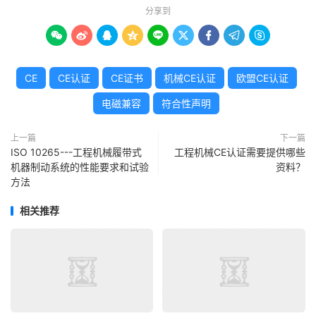
分享到









CE
CE认证
CE证书
机械CE认证
欧盟CE认证
电磁兼容
符合性声明
上一篇
下一篇
ISO 10265---工程机械履带式
工程机械CE认证需要提供哪些
机器制动系统的性能要求和试验
资料？
方法
相关推荐