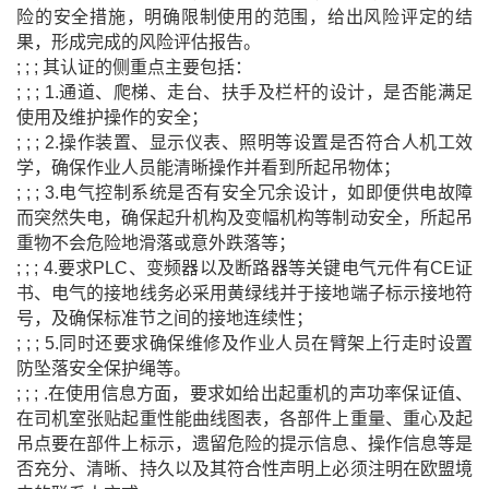
险的安全措施，明确限制使用的范围，给出风险评定的结
果，形成完成的风险评估报告。
; ; ; 其认证的侧重点主要包括：
; ; ; 1.通道、爬梯、走台、扶手及栏杆的设计，是否能满足
使用及维护操作的安全；
; ; ; 2.操作装置、显示仪表、照明等设置是否符合人机工效
学，确保作业人员能清晰操作并看到所起吊物体；
; ; ; 3.电气控制系统是否有安全冗余设计，如即便供电故障
而突然失电，确保起升机构及变幅机构等制动安全，所起吊
重物不会危险地滑落或意外跌落等；
; ; ; 4.要求PLC、变频器以及断路器等关键电气元件有CE证
书、电气的接地线务必采用黄绿线并于接地端子标示接地符
号，及确保标准节之间的接地连续性；
; ; ; 5.同时还要求确保维修及作业人员在臂架上行走时设置
防坠落安全保护绳等。
; ; ; .在使用信息方面，要求如给出起重机的声功率保证值、
在司机室张贴起重性能曲线图表，各部件上重量、重心及起
吊点要在部件上标示，遗留危险的提示信息、操作信息等是
否充分、清晰、持久以及其符合性声明上必须注明在欧盟境