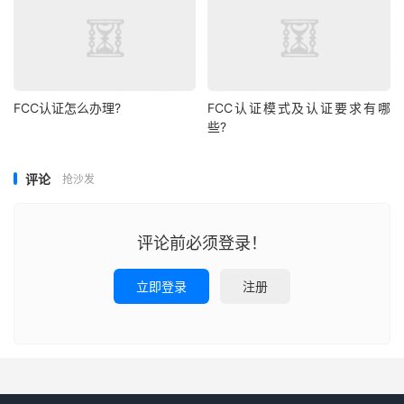
FCC认证怎么办理?
FCC认证模式及认证要求有哪
些?
评论
抢沙发
评论前必须登录！
立即登录
注册