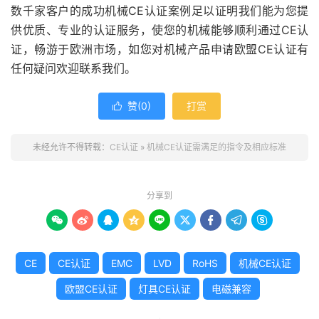
数千家客户的成功机械CE认证案例足以证明我们能为您提
供优质、专业的认证服务，使您的机械能够顺利通过CE认
证，畅游于欧洲市场，如您对机械产品申请欧盟CE认证有
任何疑问欢迎联系我们。
赞(
0
)
打赏

未经允许不得转载：
CE认证
»
机械CE认证需满足的指令及相应标准
分享到









CE
CE认证
EMC
LVD
RoHS
机械CE认证
欧盟CE认证
灯具CE认证
电磁兼容