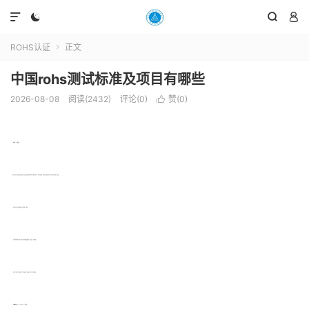




ROHS认证
正文

中国rohs测试标准及项目有哪些
2026-08-08
阅读(2432)
评论(0)
赞(
0
)

一、中国RoHS的意义
1、将电子信息产品污染防治作为废旧电子信息产品回收处理再利用工作的基础性工作，体现“污染防治，预防在先”环境保护原则，落实“从源头抓起”的工作思路
2、将电子信息产品污染防治纳入行业管理，法制化
3、实现有毒有害物质在电子信息产品中的替代或减量化，保护环境，节约资源。
4、实现电子信息产业结构调整，产品升级换代，确保电子信息产业可持续发展
5、对欧盟两指令——WEEE和RoHS的回应。