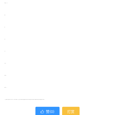
检测方法按照GB/T 2125-211
检测项目
(1)铅(Pb)
(2)镉(Cd)
(3)汞(Hg)
(4)六价铬Cr(VI)
(5)多溴联苯(PBBs)
()多溴二苯醚(PBDEs)
ROHS认证贝斯通检测可以做，贝斯通检测是一家专业、高效、可靠的RoHS认证机构，我司可以提供各类产品RoHS认证服务，为全球产品在提供全方位检测认证服务!贝斯通检测作为专业的第三方认证机构，选择我们的认证检测服务，可提升您产品的竞争力，帮助您的消费者对产品购买作出决策，提升您产品和服务质量的信心。咨询热线：我们
赞(
0
)
打赏
