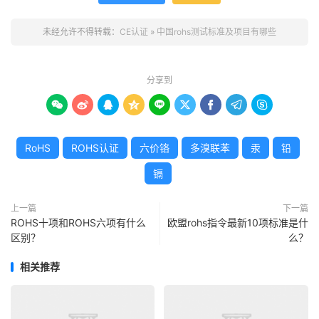
未经允许不得转载：
CE认证
»
中国rohs测试标准及项目有哪些
分享到









RoHS
ROHS认证
六价铬
多溴联苯
汞
铅
镉
上一篇
下一篇
ROHS十项和ROHS六项有什么
欧盟rohs指令最新10项标准是什
区别？
么？
相关推荐