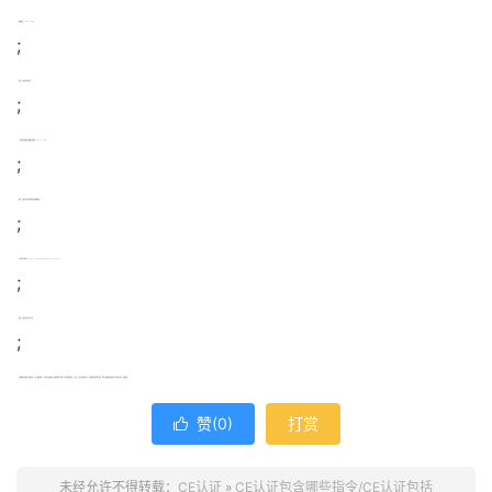
11.电梯指令（LIFTS；95/1/EC）
;
说明：主要针对电梯产品
;
12.无线电设备和电信终端设备指令（RTTE；99/5/EC）
;
说明：主要针对无线电设备和电信终端设备
;
13.测量仪器指令（MID；MeasuringInstrumentsDirective；24/22/EC）
;
说明：主要针对测量仪器产品
;
贝斯通检测是国内专业领先的CE认证咨询机构，十余年认证咨询经验，服务国内两千多家厂家。如果您想申请CE认证，正头疼不知如何入手，由衷的希望您给我们来电，我们会提供最周全和具性价比的认证方案，供您选择。
赞(
0
)
打赏

未经允许不得转载：
CE认证
»
CE认证包含哪些指令/CE认证包括