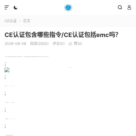




CE认证
正文

CE认证包含哪些指令/CE认证包括emc吗？
2026-08-08
阅读(2620)
评论(0)
赞(
0
)

要了解CE认证的产品范围，首先需要了解CE认证具体包含哪些指令。这里涉及到一个重要概念：“指令”，所谓“指令”（英文名：Directive）是指规定了产品的基本安全要求和途径的技术法规。每一条指令都是针对具体的产品类别的，所以明白了指令的含义就可以明白CE认证具体的产品范围。CE认证的主要指令包括如下：
;
;
1.低电压指令（LVD；Lowvoltagedirective；214/35/EU）
;
说明：主要针对交流5V—1V，直流75V—15V的电子电气产品
;
2.电磁兼容性指令（EMC；Electromagneticcompatibility；214/3/EU）
;
说明：主要针对内有电路板，能产生电磁骚扰的电子电气产品