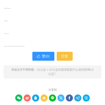
1.若产生整改或者重测费用，实验室将向申请人发出补充收费通知;
11.申请人根据补充收费通知要求支付费用;
12.实验室向申请人提供测试报告以及CE符合证明
贝斯通检测是国内专业领先的CE认证咨询机构,13年认证咨询经验,服务国内两千多家厂家。如果您正头疼如何申请CE认证证书,不妨来电与我们沟通,我们会提供最周全和具性价比的认证方案,供您选择。
赞(
0
)
打赏

未经允许不得转载：
CE认证
»
CE认证办理流程是什么/如何获得CE
认证？
分享到








