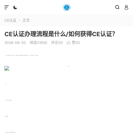




CE认证
正文

CE认证办理流程是什么/如何获得CE认证？
2026-06-30
阅读(1955)
评论(0)
赞(
0
)

CE认证CE”认证作为一种制造商打开并进入欧洲市场一种安全的认证标志，CE认证是欧盟的一个强制性认证，欧盟市场上有明确的规定，凡是出口到欧盟的产品都要办理CE认证，CE认证就是产品出口欧盟的一个通行证。CE认证办理需要以下步骤。
一：申请
1.填写申请表 2.申请公司信息表 3.提供产品资料并寄样
CE认证的具体流程：
1.制造商(以下简称申请人)向CE认证机构贝斯通检测提出口头或书面的初步申请;