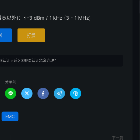
：≤-3 dBm / 1 kHz (3 - 1 MHz)
0
)
打赏
CE认证
»
蓝牙SRRC认证怎么办理？
分享到





EMC
下一篇