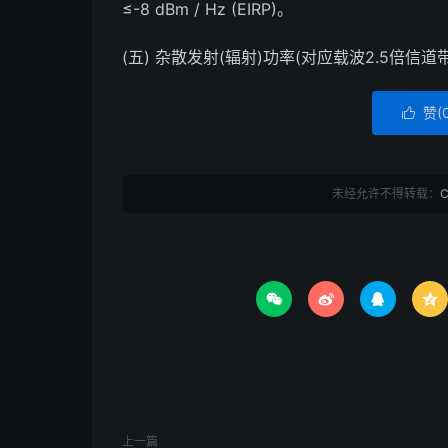
≤-8 dBm / Hz (EIRP)。
(五) 杂散发射(辐射)功率(对应载波2.5倍信道带宽以外)
赞(

未经允许不得转载：




上一篇