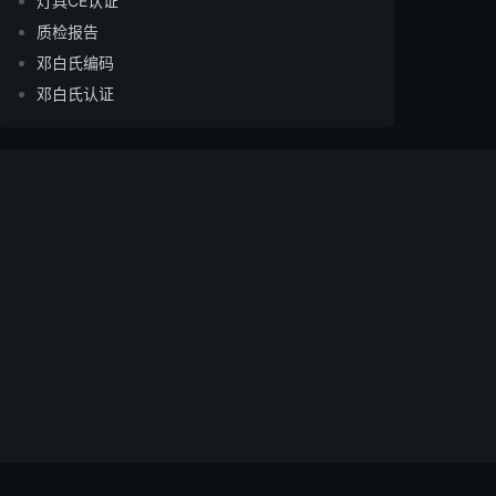
灯具CE认证
质检报告
邓白氏编码
邓白氏认证