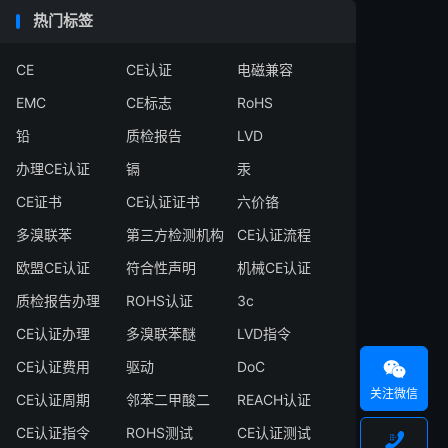
热门标签
CE
CE认证
电磁兼容
EMC
CE标志
RoHS
铅
质检报告
LVD
办理CE认证
镉
汞
CE证书
CE认证证书
六价铬
多溴联苯
第三方检测机构
CE认证流程
欧盟CE认证
符合性声明
机械CE认证
质检报告办理
ROHS认证
3c
CE认证办理
多溴联苯醚
LVD指令
CE认证费用
驱动
DoC

关注微信
CE认证周期
邻苯二甲酸二
REACH认证
CE认证指令
ROHS测试
CE认证测试
