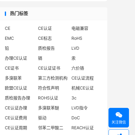
热门标签
CE
CE认证
电磁兼容
EMC
CE标志
RoHS
铅
质检报告
LVD
办理CE认证
镉
汞
CE证书
CE认证证书
六价铬
多溴联苯
第三方检测机构
CE认证流程
欧盟CE认证
符合性声明
机械CE认证
质检报告办理
ROHS认证
3c
CE认证办理
多溴联苯醚
LVD指令

CE认证费用
驱动
DoC
关注微信
CE认证周期
邻苯二甲酸二
REACH认证