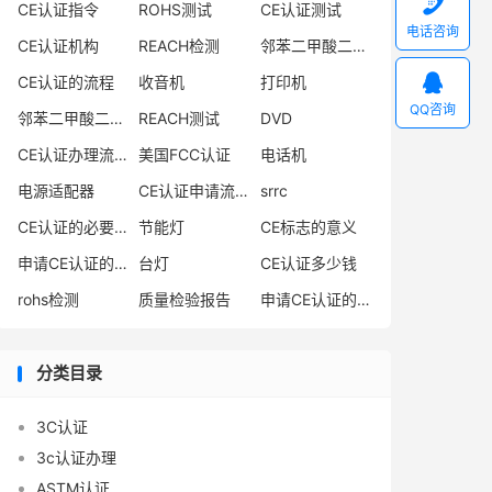

CE认证指令
ROHS测试
CE认证测试
电话咨询
CE认证机构
REACH检测
邻苯二甲酸二异丁酯

CE认证的流程
收音机
打印机
QQ咨询
邻苯二甲酸二丁酯
REACH测试
DVD
CE认证办理流程
美国FCC认证
电话机
电源适配器
CE认证申请流程
srrc
CE认证的必要性
节能灯
CE标志的意义
申请CE认证的必要性
台灯
CE认证多少钱
rohs检测
质量检验报告
申请CE认证的好处
分类目录
3C认证
3c认证办理
ASTM认证