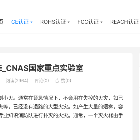
页
CE认证
ROHS认证
FCC认证
REACH认证
准_CNAS国家重点实验室
阅读(2964)
评论(0)
赞(
0
)

制小火。通常在紧急情况下，不会用在失控的火灾，如已
失等，已经没有退路的大型火灾。如产生大量的烟雾，容
专业知识消防队进行扑灭的火灾。通常，一个灭火器由手