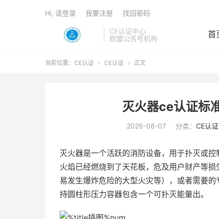
Hi, 请登录
我要注册
找回密码
CE认证中心
首
欧盟公告号机构
当前位置：
CE认证
CE认证
正文


灭火器ce认证标
2026-08-07
分类：
CE认证
灭火器是一个活跃的消防设备，用于扑灭或控
火焰已经燃烧到了天花板，危及用户财产等损
易发生爆炸危险的大型火灾等），或者需要的
持圆柱形压力容器包含一个可扑灭能量出。