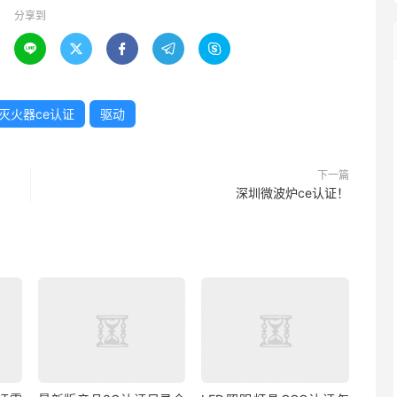
分享到





灭火器ce认证
驱动
下一篇
深圳微波炉ce认证！