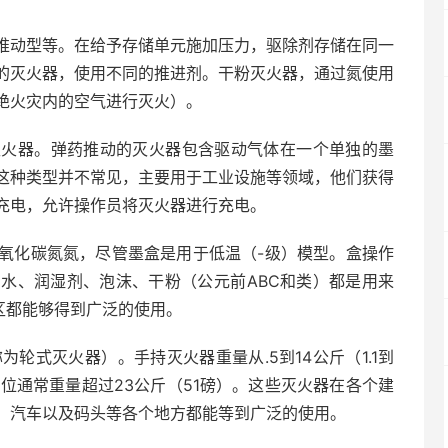
推动型等。在给予存储单元施加压力，驱除剂存储在同一
的灭火器，使用不同的推进剂。干粉灭火器，通过氮使用
绝火灾内的空气进行灭火）。
灭火器。弹药推动的灭火器包含驱动气体在一个单独的墨
这种类型并不常见，主要用于工业设施等领域，他们获得
充电，允许操作员将灭火器进行充电。
氧化碳氮氮，尽管墨盒是用于低温（-级）模型。盒操作
水、润湿剂、泡沫、干粉（公元前ABC和类）都是用来
区都能够得到广泛的使用。
也称为轮式灭火器）。手持灭火器重量从.5到14公斤（1.1到
ted单位通常重量超过23公斤（51磅）。这些灭火器在各个建
、汽车以及码头等各个地方都能等到广泛的使用。