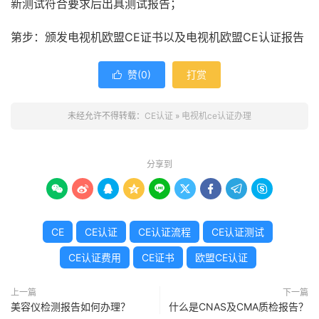
新测试符合要求后出具测试报告；
第步：颁发电视机欧盟CE证书以及电视机欧盟CE认证报告
赞(
0
)
打赏

未经允许不得转载：
CE认证
»
电视机ce认证办理
分享到









CE
CE认证
CE认证流程
CE认证测试
CE认证费用
CE证书
欧盟CE认证
上一篇
下一篇
美容仪检测报告如何办理？
什么是CNAS及CMA质检报告？