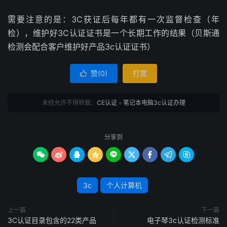
需要注意的是：3C获证后每年都有一次监督检查（年
检），维护好3C认证证书是一个长期工作的结果（贝斯通
检测会配合客户维护好产品3c认证证书）
赞(
0
)
打赏

未经允许不得转载：
CE认证
»
笔记本电脑3c认证办理
分享到









3c
个人计算机
上一篇
下一篇
3C认证目录包含的22类产品
电子琴3c认证检测标准