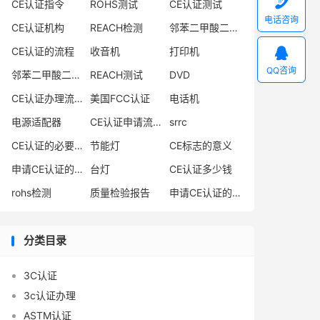

CE认证指令
ROHS测试
CE认证测试
电话咨询
CE认证机构
REACH检测
邻苯二甲酸二异丁酯

CE认证的流程
收音机
打印机
QQ咨询
邻苯二甲酸二丁酯
REACH测试
DVD
CE认证办理流程
美国FCC认证
电话机
电源适配器
CE认证申请流程
srrc
CE认证的必要性
节能灯
CE标志的意义
申请CE认证的必要性
台灯
CE认证多少钱
rohs检测
质量检验报告
申请CE认证的好处
分类目录
3C认证
3c认证办理
ASTM认证