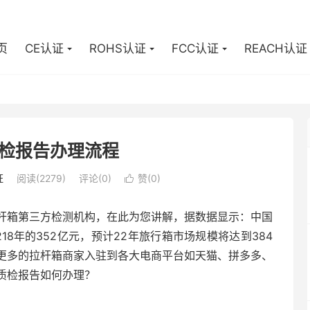
页
CE认证
ROHS认证
FCC认证
REACH认证
检报告办理流程
证
阅读(2279)
评论(0)
赞(
0
)

杆箱第三方检测机构，在此为您讲解，据数据显示：中国
18年的352亿元，预计22年旅行箱市场规模将达到384
更多的拉杆箱商家入驻到各大电商平台如天猫、拼多多、
质检报告如何办理？