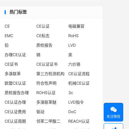
热门标签
CE
CE认证
电磁兼容
EMC
CE标志
RoHS
铅
质检报告
LVD
办理CE认证
镉
汞
CE证书
CE认证证书
六价铬
多溴联苯
第三方检测机构
CE认证流程
欧盟CE认证
符合性声明
机械CE认证
质检报告办理
ROHS认证
3c
CE认证办理
多溴联苯醚
LVD指令

CE认证费用
驱动
DoC
关注微信
CE认证周期
邻苯二甲酸二
REACH认证