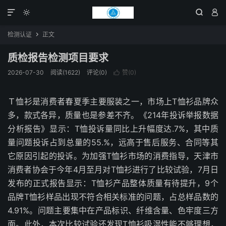




检测认证
正文

质检报告检测项目要求
2026-07-30
阅读(1622)
评论(0)
赞(
0
)

Ｔ恤衫是消费者春夏季主要服装之一，市场上T恤衫品牌众
多，款式各异，质量也是参差不齐。《214年投诉举报数据
分析报告》显示：T恤投诉量同比上升幅度达.7%，其中质
量问题投诉占到总量的55.%，远高于售后服务、合同等其
它原因引起的投诉。为加强T恤衫市场的消费指导，天津市
消费者协会于今年4月至月对T恤衫进行了比较试验，7月日
发布的正式报告显示：T恤衫产品整体质量有待提升，9个
品牌T恤衫样品出现不符合相关标准的问题，占总样品数的
4.91%。问题主要集中在产品标识、纤维含量、色牢度三方
面。此外，本次比较试验还发现T恤衫吸湿性能不够理想，