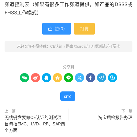
频道控制表（如果有很多工作频道提供，如产品的DSSS或
FHSS工作模式）
赞(
0
)
打赏

未经允许不得转载：
CE认证
»
路由器srrc认证无委测试送样要求
分享到









srrc
上一篇
下一篇
无线键盘要做CE认证的测试项
淘宝质检报告办理
目包括EMC、LVD、RF、SAR四
个方面