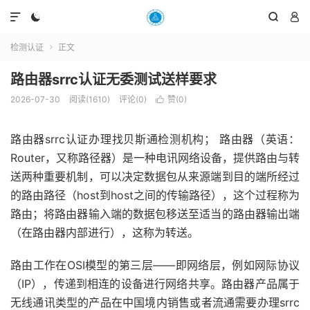




检测认证
正文

路由器srrc认证无委测试送样要求
2026-07-30
阅读(1610)
评论(0)
赞(
0
)

路由器srrc认证办理找贝斯通检测机构； 路由器（英语：
Router，又称路径器）是一种电讯网络设备，提供路由与转
送两种重要机制，可以决定数据包从来源端到目的端所经过
的路由路径（host到host之间的传输路径），这个过程称为
路由；将路由器输入端的数据包移送至适当的路由器输出端
（在路由器内部进行），这称为转送。
路由工作在OSI模型的第三层——即网络层，例如网际协议
（IP），传递到相连的设备进行网络共享。路由器产品属于
无线通讯类型的产品在中国境内销售或者流通需要办理srrc