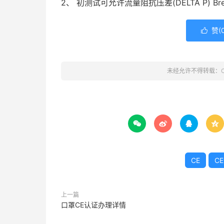
2、 初测试可允许流量阻抗压差(DELTA P) Breath
赞(

未经允许不得转载：




CE
C
上一篇
口罩CE认证办理详情