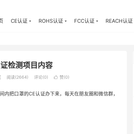
页
CE认证
ROHS认证
FCC认证
REACH认证
认证检测项目内容
证
阅读(2664)
评论(0)
赞(
0
)

间内把口罩的CE认证办下来，每天在朋友圈和微信群，