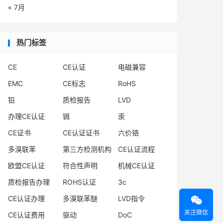
« 7月
热门标签
CE
CE认证
电磁兼容
EMC
CE标志
RoHS
铅
质检报告
LVD
办理CE认证
镉
汞
CE证书
CE认证证书
六价铬
多溴联苯
第三方检测机构
CE认证流程
欧盟CE认证
符合性声明
机械CE认证
质检报告办理
ROHS认证
3c
CE认证办理
多溴联苯醚
LVD指令

关注微信
CE认证费用
驱动
DoC