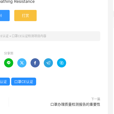
ing Resistance
0
)
打赏
CE认证
»
口罩CE认证检测项目内容
分享到





E认证
口罩CE认证
下一篇
口罩办理质量检测报告的重要性