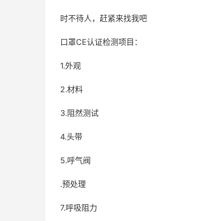
时不待人，赶紧来找我吧
口罩CE认证检测项目：
1.外观
2.材料
3.阻然测试
4.头带
5.呼气阀
.预处理
7.呼吸阻力