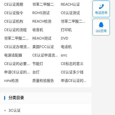
CE认证周期
邻苯二甲酸二
REACH认证

CE认证指令
ROHS测试
CE认证测试
电话咨询
CE认证机构
REACH检测
邻苯二甲酸二异丁酯

CE认证的流程
收音机
打印机
QQ咨询
邻苯二甲酸二丁酯
REACH测试
DVD
CE认证办理流程
美国FCC认证
电话机
电源适配器
CE认证申请流程
srrc
CE认证的必要性
节能灯
CE标志的意义
申请CE认证的必要性
台灯
CE认证多少钱
rohs检测
质量检验报告
申请CE认证的好处
分类目录
3C认证