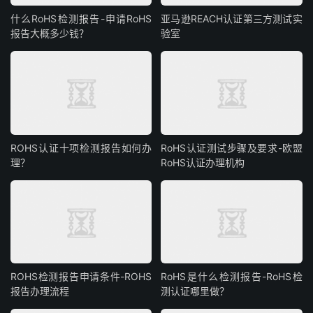
什么RoHS检测报告-申请RoHS
亚马逊REACH认证第三方测试实
报告大概多少钱？
验室
ROHS认证十项检测报告如何办
RoHS认证测试步骤及要求-欧盟
理？
RoHS认证办理机构
ROHS检测报告申请条件-ROHS
RoHS是什么检测报告-RoHS检
报告办理流程
测认证哪里做？