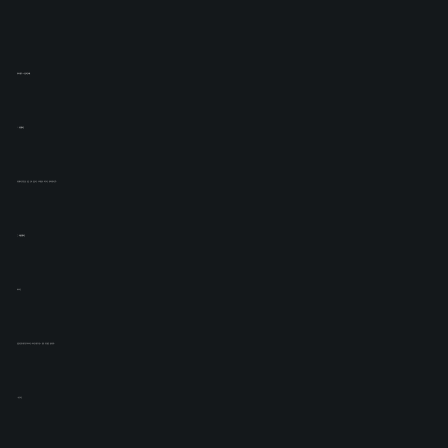
电动平衡车CE认证测试内容：
一、电性能测试
电性能测试包括过充、短路、过放、温度测试、不均衡充电、耐压测试、绝缘电阻测试等。
二、机械性能测试
1.振动测试
充满电后的平衡车进行振动测试。振动后平衡车无起火、爆炸、外壳破裂、触电危险。
2.冲击测试