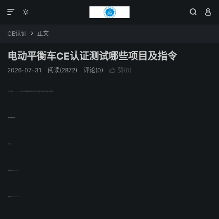




CE认证
正文

电动平衡车CE认证测试哪些项目及指令
2026-07-31
阅读(2872)
评论(0)
赞(
0
)

电动平衡车是“动态稳定”（Dynamic Stabilization）的原理。利用车体内部的陀螺仪和加速度传感器，来检测车体姿态的变化，并利用伺服控制系统，精确地驱动电机进行相应的调整，以保持系统的平衡。
电动平衡车办理CE认证指令：
低电压指令(214/35/EU)
接地连续性测试(Earthling Continuity Test)
绝缘阻抗测试(Insulation Resistance Test)