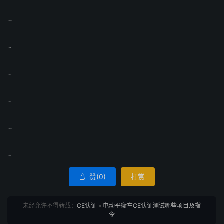
8.线扣应变测试
三、环境测试
1、防水测试
2、部分浸水
3、热循环测试
4、标签标识
赞(
0
)
打赏

未经允许不得转载：
CE认证
»
电动平衡车CE认证测试哪些项目及指
令