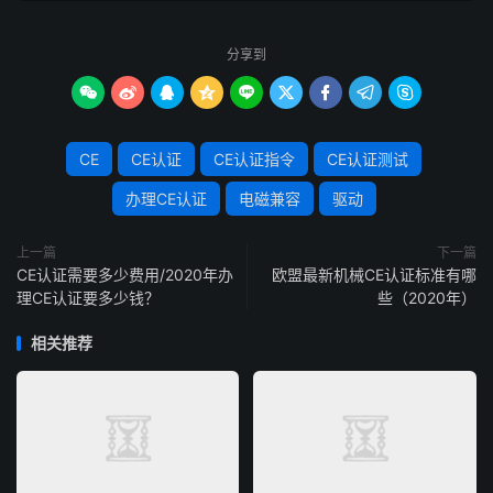
分享到









CE
CE认证
CE认证指令
CE认证测试
办理CE认证
电磁兼容
驱动
上一篇
下一篇
CE认证需要多少费用/2020年办
欧盟最新机械CE认证标准有哪
理CE认证要多少钱？
些（2020年）
相关推荐