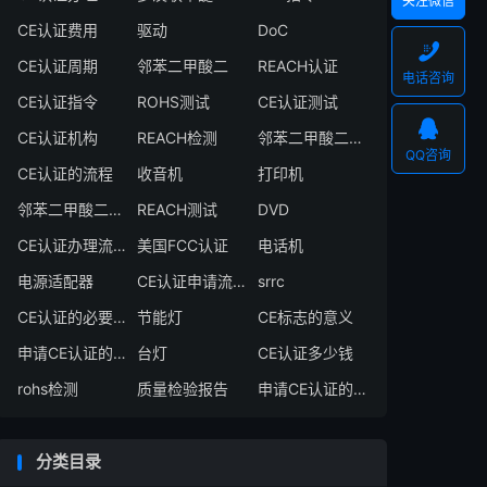
关注微信
CE认证费用
驱动
DoC

CE认证周期
邻苯二甲酸二
REACH认证
电话咨询
CE认证指令
ROHS测试
CE认证测试

CE认证机构
REACH检测
邻苯二甲酸二异丁酯
QQ咨询
CE认证的流程
收音机
打印机
邻苯二甲酸二丁酯
REACH测试
DVD
CE认证办理流程
美国FCC认证
电话机
电源适配器
CE认证申请流程
srrc
CE认证的必要性
节能灯
CE标志的意义
申请CE认证的必要性
台灯
CE认证多少钱
rohs检测
质量检验报告
申请CE认证的好处
分类目录