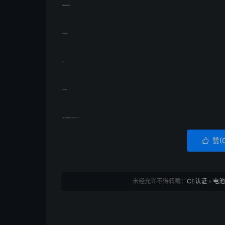
与锂离子电池有关的更改分为三类：
1.删除与其他标准多余的
2.测试
3.对现有测试的修改
了解更多CE认证资讯可查看贝斯通《CE认证专栏》咨询热线：17688901138
赞(

未经允许不得转载：
CE认证
»
电池