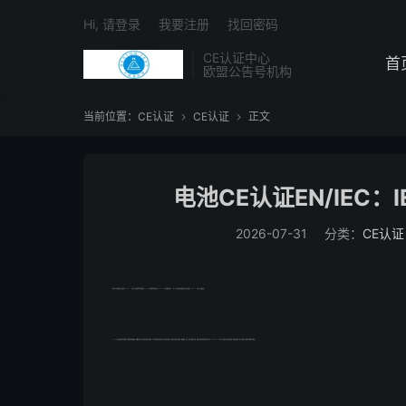
Hi, 请登录
我要注册
找回密码
CE认证中心
首
欧盟公告号机构
当前位置：
CE认证
CE认证
正文


电池CE认证EN/IEC：I
2026-07-31
分类：
CE认证
欧洲电工标准化委员会曾发布了EN2133：217版，分别为镍系电池适用的EN2133-1:217及锂系电池适用的EN2133-2:217。该两版标准将于22年3月14日起在欧洲强制实施，同时旧版（EN2133：213版）将不被接受。
IEC2133第二版中的修订对锂离子电池制造商影响最大，所需的测试以及测试条件已被完全修改。它们包括的测试目前在行业中还不是标准的，并且具有可疑的可重复性。更积极的一点是，委员会确实考虑到，根据《联合国测试和标准手册》第38.3节（UN38.3测试）进行的测试在该标准的第一版中是多余的，并且已删除了其中的部分内容测试结果。