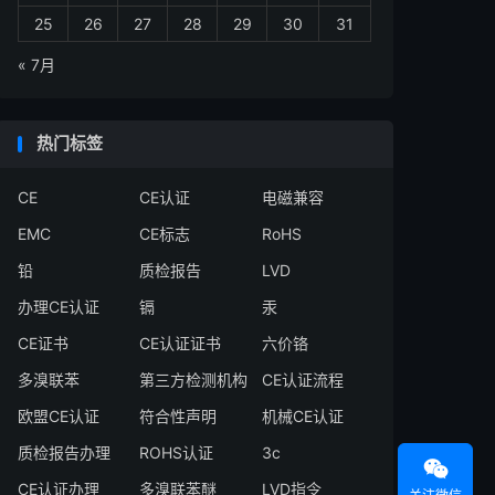
25
26
27
28
29
30
31
« 7月
热门标签
CE
CE认证
电磁兼容
EMC
CE标志
RoHS
铅
质检报告
LVD
办理CE认证
镉
汞
CE证书
CE认证证书
六价铬
多溴联苯
第三方检测机构
CE认证流程
欧盟CE认证
符合性声明
机械CE认证
质检报告办理
ROHS认证
3c

CE认证办理
多溴联苯醚
LVD指令