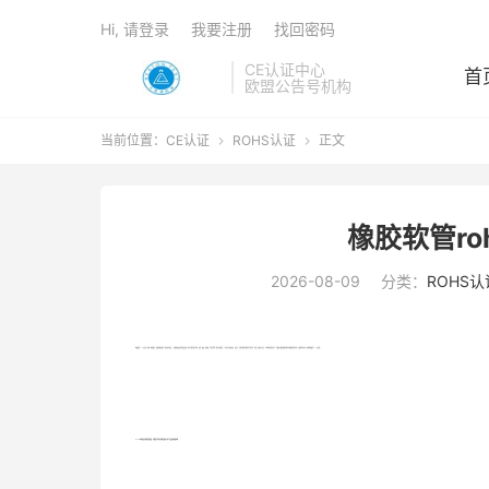
Hi, 请登录
我要注册
找回密码
CE认证中心
首
欧盟公告号机构
当前位置：
CE认证
ROHS认证
正文


橡胶软管r
2026-08-09
分类：
ROHS认
橡胶软管rohs认证怎么办理？橡胶软管，是钢丝编织胶管。胶管由内胶层，一层钢丝编织层和外胶层组成。适用于输送液压流体，如醇，燃油，润滑油，乳化液等等。相比民用软管，工业作业环境更复杂、更恶劣、设备对输送管的要求也更苛刻，因此工业软管从设计、对材料的选择到生产、运输甚至最终的储存都有严格的规范和标准。贝斯通检测是可以办理橡胶软管rohs认证的。
RoHS检测受控有害物质的用途、可能含有这些有害物质的电子电气产品部件和原材料: