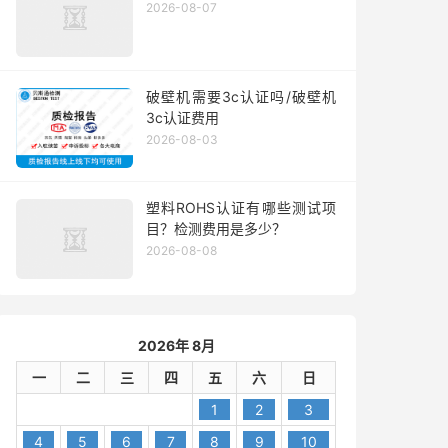
2026-08-07
破壁机需要3c认证吗/破壁机
3c认证费用
2026-08-03
塑料ROHS认证有哪些测试项
目？检测费用是多少？
2026-08-08
2026年 8月
一
二
三
四
五
六
日
1
2
3
4
5
6
7
8
9
10