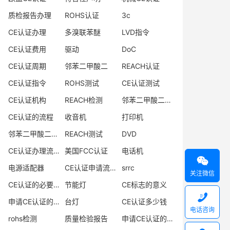
质检报告办理
ROHS认证
3c
CE认证办理
多溴联苯醚
LVD指令
CE认证费用
驱动
DoC
CE认证周期
邻苯二甲酸二
REACH认证
CE认证指令
ROHS测试
CE认证测试
CE认证机构
REACH检测
邻苯二甲酸二异丁酯
CE认证的流程
收音机
打印机
邻苯二甲酸二丁酯
REACH测试
DVD
CE认证办理流程
美国FCC认证
电话机

电源适配器
CE认证申请流程
srrc
关注微信
CE认证的必要性
节能灯
CE标志的意义

申请CE认证的必要性
台灯
CE认证多少钱
电话咨询
rohs检测
质量检验报告
申请CE认证的好处