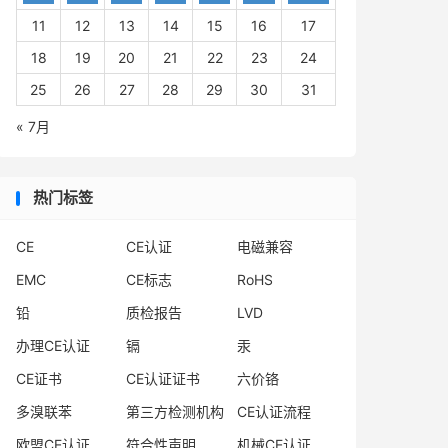
11
12
13
14
15
16
17
18
19
20
21
22
23
24
25
26
27
28
29
30
31
« 7月
热门标签
CE
CE认证
电磁兼容
EMC
CE标志
RoHS
铅
质检报告
LVD
办理CE认证
镉
汞
CE证书
CE认证证书
六价铬
多溴联苯
第三方检测机构
CE认证流程
欧盟CE认证
符合性声明
机械CE认证