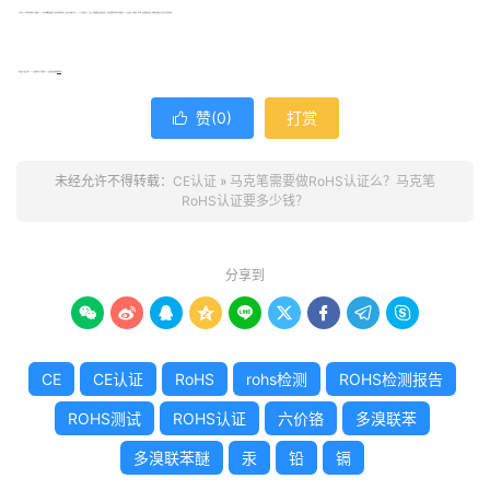
马克笔rohs检测报告办理费用，准确的RoHS测试价格需要您提供下产品图片和材料清单表，按照以往的客户情况，RoHS测试费用在一二千左右，具体要根据产品的复杂情况，深圳贝斯通检测机构可为您提供ROHS认证评估、技术咨询、检测等一站式服务解决方案，凭借我们的经验与专长为您节省检测费用。
本篇主要介绍马克笔RoHS认证的内容，想了解更多rohs认证相关资讯欢迎
联系我们
！
赞(
0
)
打赏

未经允许不得转载：
CE认证
»
马克笔需要做RoHS认证么？马克笔
RoHS认证要多少钱？
分享到









CE
CE认证
RoHS
rohs检测
ROHS检测报告
ROHS测试
ROHS认证
六价铬
多溴联苯
多溴联苯醚
汞
铅
镉