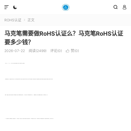




ROHS认证
正文

马克笔需要做RoHS认证么？马克笔RoHS认证
要多少钱？
2026-07-22
阅读(2499)
评论(0)
赞(
0
)

马克笔（英语：Marker pen或marker），又名记号笔。是一种书写或绘画专用的绘图彩色笔，本身含有墨水，且通常附有笔盖，一般拥有坚软笔头。
马克笔的颜料具有易挥发性，用于一次性的快速绘图。常使用于设计物品、广告标语、海报绘制或其他美术创作等场合。可画出变化不大的、较粗的线条。箱头笔为马克笔的一种。马克笔还有分为水性和油性的墨水，水性的墨水就类似彩色笔，是不含油精成份的内容物，油性的墨水因为含有油精成份，故味道比较刺激，而且较容易挥发。如果玩具掉漆可以用马克笔补色。
欧盟的
ROHS环保认证
，主要就是针对产品材质是否环保的检测，检测材料的铅镉汞六价铬，多溴联苯，多溴联苯醚的含量是否超标的测试，ROHS的检测产品是除了空气以外的任何物体液体都可以做这个测试，ROHS是欧盟的强制性认证，因此产品出口到欧盟国家去就必须要做这个测试。马克笔也是需要做rohs认证的。
ROHS也是产品的强制性认证，出口欧盟也是要办理的，一般客户都会要求办理，ROHS测试的范围没有CE认证的产品范围广泛，但是很多的产品也是要办理的，客户最关心的话题无疑是ROHS检测报告办理的费用。不同产品办理ROHS检测报告费用是不同的，不同机构授权的资质范围也是不同，比较权威的机构价格自然就比较高一点，一般都是几百到几千块钱！