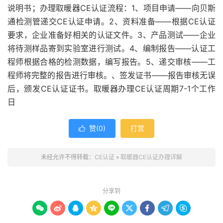
说明书；办理取暖器CE认证流程：1、项目申请——向贝斯
通检测管递交CE认证申请。2、资料准备——根据CE认证
要求，企业准备好相关的认证文件。3、产品测试——企业
将待测样品寄到实验室进行测试。4、编制报告——认证工
程师根据合格的检测数据，编写报告。5、递交审核——工
程师将完整的报告进行审核。、签发证书——报告审核无误
后，颁发CE认证证书。取暖器办理CE认证周期7-1个工作
日
赞(
0
)
打赏

未经允许不得转载：
CE认证
»
取暖器CE认证办理详解
分享到








