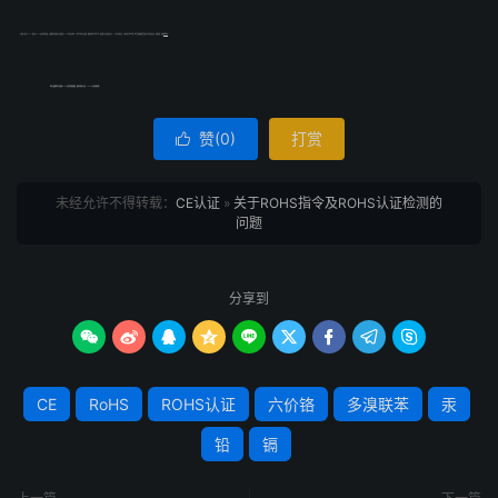
以上就是介绍关于ROHS指令及ROHS认证检测的问题，贝斯通检测是国内专业领先的RoHS检测认证机构，十多年年检测认证经验，服务国内两千多家厂家。如果您正头疼如何开展RoHS的测试和认证，不妨来电与我们沟通，我们会提供最周全和具性价比的认证方案，供您选择，欢迎
联系我们
！
我司贝斯通检测专业提供RoHS认证代理咨询服务，服务流程详见文章：
《
RoHS认证办理流程
》
赞(
0
)
打赏

未经允许不得转载：
CE认证
»
关于ROHS指令及ROHS认证检测的
问题
分享到









CE
RoHS
ROHS认证
六价铬
多溴联苯
汞
铅
镉