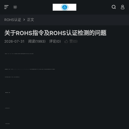




ROHS认证
正文

关于ROHS指令及ROHS认证检测的问题
2026-07-31
阅读(1993)
评论(0)
赞(
0
)

相信很多朋友对于ROHS指令、ROHS认证、ROHS检测及ROHS分析这些还是很陌生的，其实我们又能了解多少呢？瑞盛科技的小编建议咱们仍需不断学习、不断求知，不断进步，方可立于不败之地，避免落后挨打。
欧盟议会和欧盟理事会于23年1月通过了RoHS指令，全称是The Restriction of the use of certain Hazardous substances in Electnical and Electronic Equipment,即在电子电气设备中限制使用某些有害物质指令，也称为EC指令，25年欧盟又以EC决议的形式对EC进行了补充，明确规定了六种有害物质的限量值。这是好事，对我们人类身体健康有益！
接着下面让我们来看看很多人会提问到的关于ROHS指令和ROHS认证的八个问题，具体有哪些呢？请往下看。
一、欧盟为什么要颁布RoHS指令呢?
1、设立技术壁垒，提高产品准入门槛；
2、加强环境保护，确保可持续发展。