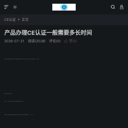




CE认证
正文

产品办理CE认证一般需要多长时间
2026-07-31
阅读(2028)
评论(0)
赞(
0
)

商人做外贸时，中国海关和对方海关都是会见到证书才放行。所以做CE认证是势在必行了，准备做外贸的商人们或者刚开张的外贸商们就想了解CE认证的一些情况,那么,做一个CE认证要多长时间呢? 下面由专业做CE认证1年的贝斯通检测（BESTON）为我们答疑解惑。
如果产品测试一次性通过，资料齐全，一般在1周左右可以完成。
贝斯通检测（BESTON）特别提示: 国内的认证检测时间比较快，一般会在1-3周内完成，具体需要结合产品情况来决定;国际的认证机构一般会长2-4周。
贝斯通检测自成立以来一直坚持不断完善企业的实力，所取得的行业资质也是名列前茅的。想了解更多
CE认证相关资讯
或者是有产品，有产品想要申请CE认证的欢迎拨打贝斯通热线：我们，7552-9451282进行咨询。