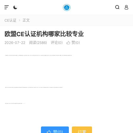




CE认证
正文

欧盟CE认证机构哪家比较专业
2026-07-22
阅读(2586)
评论(0)
赞(
0
)

产品出口到欧盟办理CE认证是十分重要的，但是有的企业实在客户的要求下才知道要提前做CE认证，因此常常需要在最短的时间内就完成CE认证的办理。如何选择一家专业权威的CE认证公司办理CE认证也是非常重要的。很多客户在认证后还不清楚，手上拿的CE证书到底是不是有效的，有些在欧盟海关发生退货时才知道，原来花了一笔费用不说，时间和货值的损失是最大的，其实更大的是信誉的损失。作为欧盟指定的CE认证机构，我们希望能给在选择或希望产品进入欧盟市场的客人带来帮助。
贝斯通检测是一家专业致力于检测认证服务十几年的权威机构，当您在百度上搜素贝斯通检测时就可以发现我们有很多的成功案例，不仅能用专业帮助您在短时间内获取CE认证证书，同时也能认真对待产品的每一项测试。贝斯通检测已在这个行业打拼十几年，看过这个行业大起大落，为什么我们贝斯通检测服务过的企业全国各地，可以在这个竞争激烈的检测行业生存下来？那是因为贝斯通检测用实力说话，用专业专注来换取客户口碑。
如何你正在为如何办理CE认证而头疼，不妨可以来电与我们沟通，我们会提供最周全和性价比的认证方案供您选择。贝斯通热线：7552-9451282
赞(
0
)
打赏
