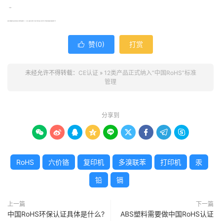
12.电话单机
如果您有产品需要做检测认证或想了解更多资讯可以咨询我们哦!贝斯通检测(BESTON)是专业、权威的第三方检验机构，已有超过十年的检测认证经验，已服务万家企业。我们将竭诚为您提供最专业的服务!咨询热线：我们
赞(
0
)
打赏

未经允许不得转载：
CE认证
»
12类产品正式纳入“中国RoHS”标准
管理
分享到









RoHS
六价铬
复印机
多溴联苯
打印机
汞
铅
镉
上一篇
下一篇
中国RoHS环保认证具体是什么?
ABS塑料需要做中国RoHS认证