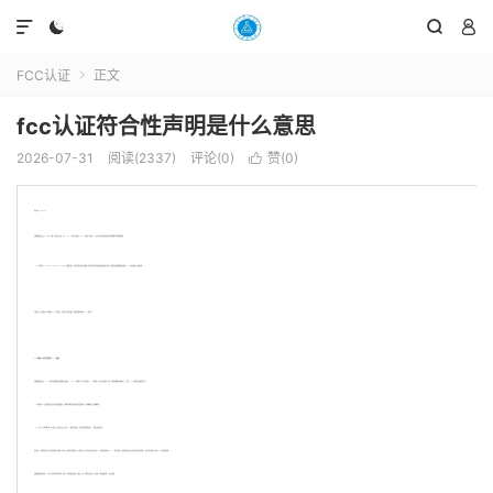




FCC认证
正文

fcc认证符合性声明是什么意思
2026-07-31
阅读(2337)
评论(0)
赞(
0
)

什么是FCC SDoC？
美国联邦通信委员会(FCC)在217年11月2日官方正式决定，把DoC & VoC 计划正式变更为SDoC，目的是为了简化FCC认证中无线装置设备的认证流程和明确电子标签使用规范。
SDoC的全称是Supplier's Declaration of Conformity，设备供货商 (注：该供货商必须是美国当地的公司)将对符合规定标准或要求的设备进行检测，符合规定的设备需提供相关档 (如 SDoC 的声明档) 向公众提供证明。
也就是说，只有美国的公司才能出具SDoC的宣告信，非美国公司 (包括实验室，制造商等) 都不能出具SDoC宣告信。
FCC规则第15b部分 - 符合性声明（DoC）和验证：
美国联邦通信委员会（FCC）要求在美国销售的大多数数字设备满足（CFR 47）规则第15部分b部分的要求，FCC规则第15b部分不是新要求，然而，这通常是需要考虑的要求之一，暴露了FCC执法和潜在罚款的“责任方”。
FCC规则部分15b关注由数字设备产生的“无意”辐射或噪声，这种噪声可能会影响紧邻的其他设备的运行，因此需要测试无意的散热器。
FCC 15B是一个自我声明过程，而不是认证，完成测试后，没有从FCC收到证书或文件，该自我声明包括验证和DoC或符合性声明测试。
虽然这是一个自我批准过程，但并不意味着任何人都可以执行测试，规则部分目前规定，对于验证测试，测试必须由其测试站点在FCC注册的实验室执行，DoC（符合性声明）测试的要求是测试必须在认可的测试实验室进行，经认可的实验室可以颁发DoC证书或合规声明。
各种各样的设备目前受FCC第15b部分规则部分的约束，包括个人计算机和外围设备，消费者，工业，科学和医疗设备，音乐设备，无线电接收器和TV接口设备等。