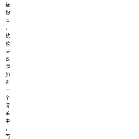
些
物
质
，
就
被
决
议
添
加
进
一
个
清
单
中
，
而