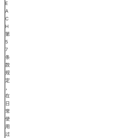
E
A
C
H
第
5
7
条
款
规
定
，
在
日
常
使
用
过