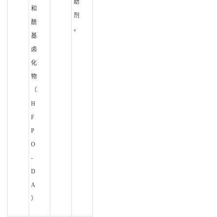
助
和
剂
酰
。
基
卤
化
物
（
H
F
P
O
-
D
A
）