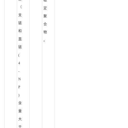
稳
（
定
支
聚
链
合
和
物
直
。
链
(
4
-
N
P
)
含
量
大
于