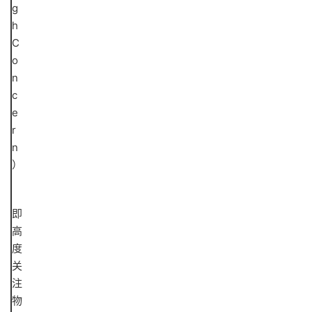
g
h
C
o
n
c
e
r
n
）
即
高
度
关
注
物