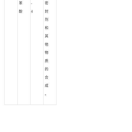
苯
-
密
酚
4
封
剂
和
其
他
物
质
的
合
成
。