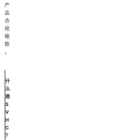
产
品
合
规
输
欧
。
什
么
是
S
V
H
C
？