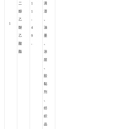
二
1
清
醇
1
漆
乙
-
、
1
醚
4
油
乙
9
墨
酸
-
、
酯
涂
层
、
胶
黏
剂
、
纺
织
品