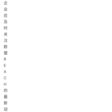
企
业
应
及
时
关
注
欧
盟
R
E
A
C
H
的
最
新
动