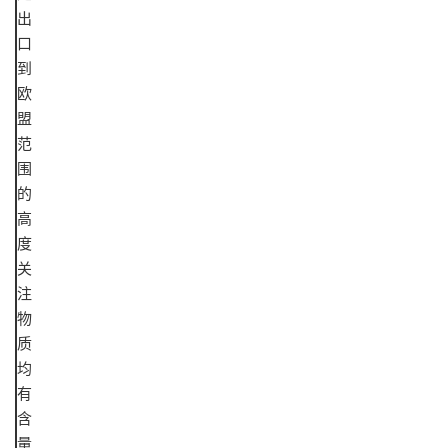
出
口
到
欧
盟
范
围
的
高
度
关
注
物
质
均
有
含
量