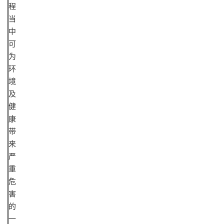
程
当
中
可
为
环
境
及
健
康
带
来
严
重
危
害
的
一