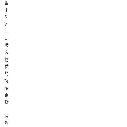
鉴
于
S
V
H
C
候
选
物
质
的
持
续
更
新
,
输
欧