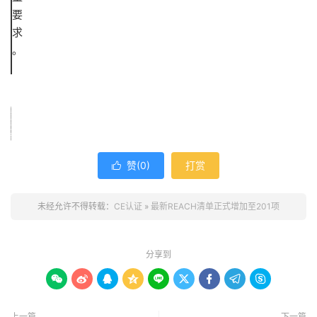
要
求
。
想了解更多检测认证相关资讯或者是有产品想要申请检测认证的欢迎拨打贝斯通热线：我们，我们进行咨询。
赞(
0
)
打赏

未经允许不得转载：
CE认证
»
最新REACH清单正式增加至201项
分享到









上一篇
下一篇