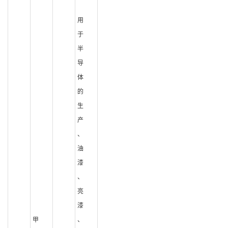
用
于
半
导
体
的
生
产
、
油
漆
、
亮
漆
甲
、