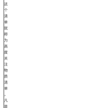
这
个
清
单
就
称
为
高
度
关
注
物
质
清
单
，
凡
是