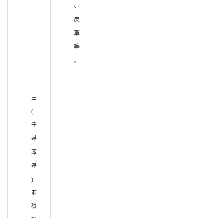
、
皮
革
等
。
三
(
壬
基
苯
基
)
亚
磷