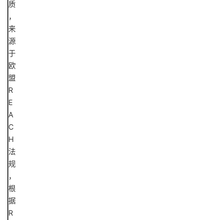
质
，
来
源
于
欧
盟
R
E
A
C
H
法
规
，
根
据
R