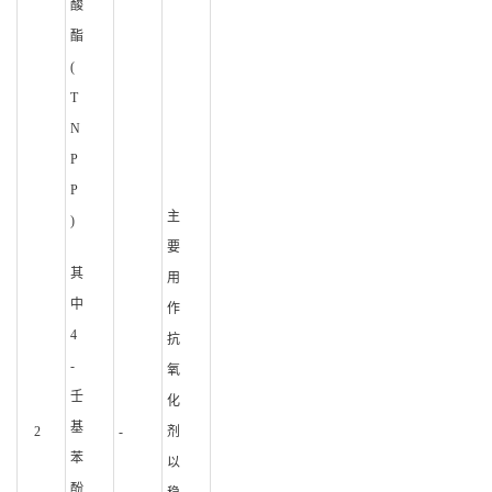
酸
酯
(
T
N
P
P
主
)
要
其
用
中
作
4
抗
-
氧
壬
化
基
2
-
剂
苯
以
酚