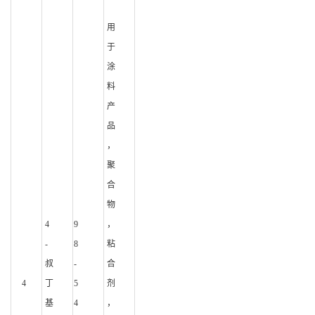
用
于
涂
料
产
品
，
聚
合
物
4
9
，
-
8
粘
叔
-
合
4
丁
5
剂
基
4
，