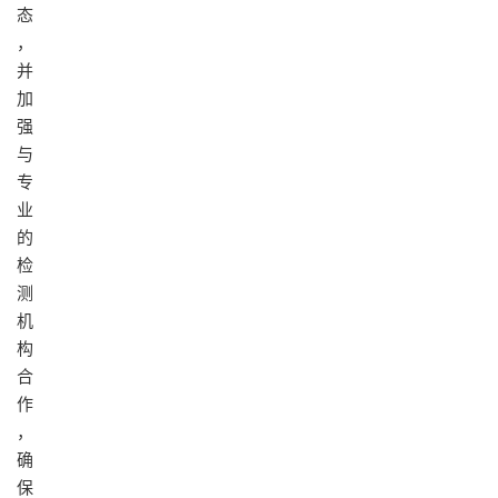
态
，
并
加
强
与
专
业
的
检
测
机
构
合
作
，
确
保