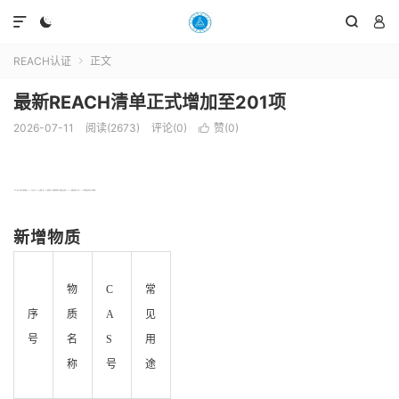




REACH认证
正文

最新REACH清单正式增加至201项
2026-07-11
阅读(2673)
评论(0)
赞(
0
)

219年7月1日，欧洲化学品管理局(ECHA）正式公布REACH法规第21批SVHC候选物质，将4种新的物质加入到高度关注物质SVHGs）候选物质清单。至此，SVHC候选物质清单共包含21种物质。
新增物质
物
C
常
序
质
A
见
号
名
S
用
称
号
途