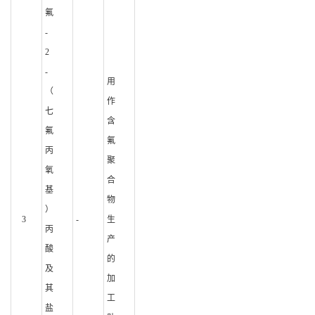
氟
-
2
-
用
（
作
七
含
氟
氟
丙
聚
氧
合
基
物
）
3
-
生
丙
产
酸
的
及
加
其
工
盐