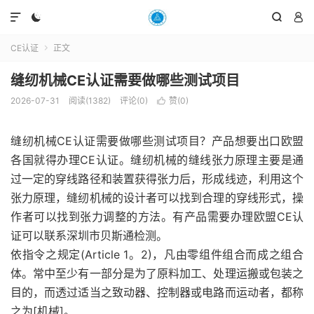




CE认证
正文

缝纫机械CE认证需要做哪些测试项目
2026-07-31
阅读(1382)
评论(0)
赞(
0
)

缝纫机械CE认证需要做哪些测试项目？产品想要出口欧盟
各国就得办理CE认证。缝纫机械的缝线张力原理主要是通
过一定的穿线路径和装置获得张力后，形成线迹，利用这个
张力原理，缝纫机械的设计者可以找到合理的穿线形式，操
作者可以找到张力调整的方法。有产品需要办理欧盟CE认
证可以联系深圳市贝斯通检测。
依指令之规定(Article 1。2)，凡由零组件组合而成之组合
体。常中至少有一部分是为了原料加工、处理运搬或包装之
目的，而透过适当之致动器、控制器或电路而运动者，都称
之为[机械]。