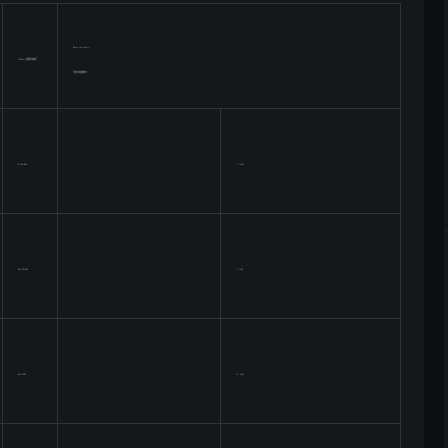
Entry Into Force ;
CE Ref.主要指令编号
开始日和强制日
87/44/EEC
;
1.7.1992
88/378/EEC
;
1.1.199
89/1/EEC
;
27..1991