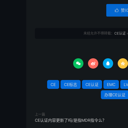
赞(

未经允许不得转载：
CE认证




CE
CE标志
CE认证
EMC
L
办理CE认证
上一篇
CE认证内容更新了吗/是指MDR指令么？