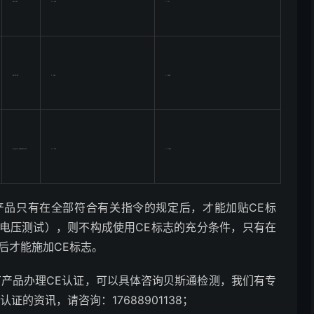
94/9/EC
1.3.199
1.7.23
94/25/EC
1..199
1..1998
Proposal:COM(93)319
1.7.199
1.1.1999
只有在全部符合有关指令的规定后，才能加贴CE标
电压测试），则不构成使用CE标志的充分条件，只有在
后才能施加CE标志。
产品办理CE认证，可以具体咨询贝斯通检测，我们有专
的资讯，请咨询：17688901138；