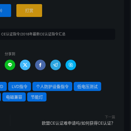
0
)
打赏
»
CE认证指令/2018年最新CE认证指令汇总
分享到





VD
LVD指令
个人防护设备指令
低电压测试
电磁兼容
节能灯
下一篇
欧盟CE认证难申请吗/如何获得CE认证？