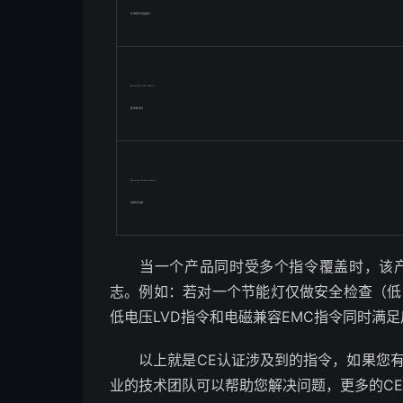
用于爆炸性气体设备指令
Recreational Craft (Boats) ;
娱乐用船只指令
Non-simple Pressure Vessels ;
非简单压力容器
当一个产品同时受多个指令覆盖时，该产品
志。例如：若对一个节能灯仅做安全检查（低
低电压LVD指令和电磁兼容EMC指令同时满足
以上就是CE认证涉及到的指令，如果您有
业的技术团队可以帮助您解决问题，更多的CE认证