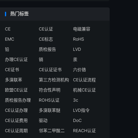
热门标签
CE
CE认证
电磁兼容
EMC
CE标志
RoHS
铅
质检报告
LVD
办理CE认证
镉
汞
CE证书
CE认证证书
六价铬
多溴联苯
第三方检测机构
CE认证流程
欧盟CE认证
符合性声明
机械CE认证
质检报告办理
ROHS认证
3c
CE认证办理
多溴联苯醚
LVD指令
CE认证费用
驱动
DoC
CE认证周期
邻苯二甲酸二
REACH认证