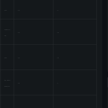
93/15/EEC
1.1.1995
1.1.23
73/23/EECmidified by 9
1.1.1995
1.1.1997
3/8/EEC
93/97/EEC
1.5.1995
1.5.1997
Proposal: COM(92)35 CO
1.1.1998
1.1.2
M(93)24Com Pos.25/94