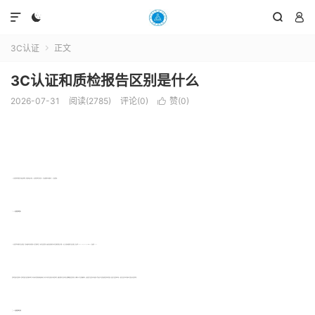




3C认证
正文

3C认证和质检报告区别是什么
2026-07-31
阅读(2785)
评论(0)
赞(
0
)

3C认证和质检报告都是企业朋友很熟悉的，但是很多朋友不明白3C认证和质检报告区别是什么?下面贝斯通检测小编讲解一下。一起来看看吧!
一、3C认证和质检报告简介
3C认证的全称为“强制性产品认证制度”，它是中国政府为保护消费者人身安全和国家安全、加强产品质量管理、依照法律法规实施的一种产品合格评定制度。所谓3C认证，就是中国强制性产品认证制度，英文名称China Compulsory Certification，英文缩写CCC。
质检报告 就是对质量的检测。质检报告就是产品的合格检测报告。现在中国对质检的要求越来越严格，所以针对不同的产品要出具不同的质检报告，根据目前所有产品在你出售之前都需要通过质量检查的，并需要对公司产品合格数的统计，主要是鉴定产品质量达标书面证明。他是经过对产品和设备的质量检测得出结果。是保证产品质量体系标准。一般是产品没有可执行的国标才会选择去申请质检报告。
二、3C认证和质检报告区别