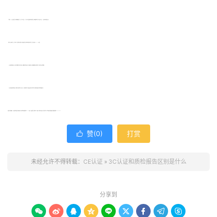
厂家拿到CCC证书之后的第二年每年都需要安排审厂，生产厂家为了满足CCC验厂中对产品的定期检测而委托第三方机构做的检测报告，检测项目为产品CCC认证检测标准的部分项目。
商家产品入驻国内京东、天猫、拼多多、1号店等电商平台销售，都必须提供第三方检测机构出具的测试报告，第三方必须具备CNAS、CMA资质。
3C认证是国家强制性认证，但是产品也需要符合对应的产品标准，就需要检测报告来证明，而且要想销售，很多渠道都需要产品的检测报告，像天猫京东之类的也需要。
3C证书是有资质的机构颁发的，检验报告与颁证机构可以是同一部门，同时检验报告也可以是授权认可的其它检测机构。检验报告的时效性不同机构可能规定不同。
如果您有产品需要做3C认证和质检报告或想了解更多资讯可以咨询我们哦!贝斯通检测(BESTON)是专业、权威的第三方检验机构，已有超过十年的检测认证经验，已服务万家企业。我们将竭诚为您提供最专业的服务!咨询热线：17688901138
赞(
0
)
打赏

未经允许不得转载：
CE认证
»
3C认证和质检报告区别是什么
分享到








