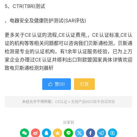
5、CTR(TBR)测试
、电器安全及健康防护测试(SAR评估)
更多关于CE认证的流程,CE认证费用,，CE认证标准,CE认
证的机构等等相关问题都可以咨询我们贝斯通检测，贝斯通
检测是专业的认证机构，有1余年认证服务经验，已为上万
家企业办理过CE认证并顺利出口到欧盟国家具体详情欢迎
致电贝斯通检测刘晨轩
赞(
0
)
打赏

未经允许不得转载：
CE认证
»
无线产品RED指令测试项目
分享到








