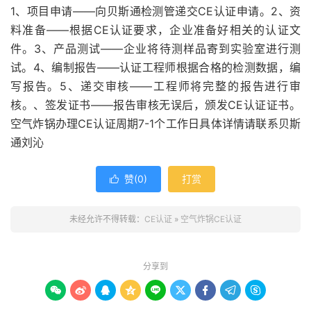
1、项目申请——向贝斯通检测管递交CE认证申请。2、资
料准备——根据CE认证要求，企业准备好相关的认证文
件。3、产品测试——企业将待测样品寄到实验室进行测
试。4、编制报告——认证工程师根据合格的检测数据，编
写报告。5、递交审核——工程师将完整的报告进行审
核。、签发证书——报告审核无误后，颁发CE认证证书。
空气炸锅办理CE认证周期7-1个工作日具体详情请联系贝斯
通刘沁
赞(
0
)
打赏

未经允许不得转载：
CE认证
»
空气炸锅CE认证
分享到








