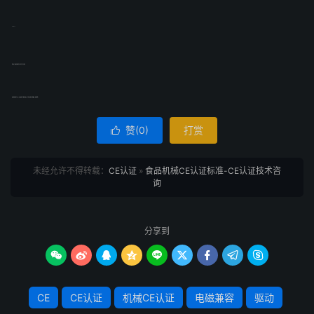
EN 1455
食品加工机械.长棍面包切片机.安全卫生要求
如果您想办理产品CE认证或者想了解更多资讯，可查看贝斯通《
机械CE认证专栏
》
赞(
0
)
打赏

未经允许不得转载：
CE认证
»
食品机械CE认证标准-CE认证技术咨
询
分享到









CE
CE认证
机械CE认证
电磁兼容
驱动