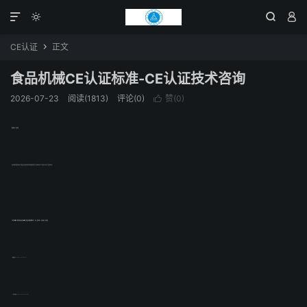




CE认证
正文

食品机械CE认证标准-CE认证技术咨询
2026-07-23
阅读(1813)
评论(0)
赞(
0
)

食品机械CE认证标准
食品机械是指把食品原料加工成食品(或半成品)过程中所应用的机械设备和装置。食品机械主要可以分为食品加工机械、包装设备两大类。
无论是在欧盟生产的食品机械又或者是欧盟进口的食品机械都是需要办理ce认证，食品机械CE认证依据3大认证指令：
1、机械指令2/42/EC Machinery Directive
2、低电压指令2/95/EC Low Voltage Directive