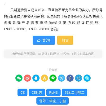
;
贝斯通检测自成立以来一直坚持不断完善企业的实力，所取得
的行业资质也是名列前茅的。如果您想了解更多RoHS认证相关资讯
或者是有产品需要申请RoHS认证的欢迎拨打热线：
17688901138，17688901138咨询。
赞(
0
)
打赏

未经允许不得转载：
CE认证
»
欧盟RoHS和WEEE指令的基本内容
分享到









CE
CE标志
RoHS
邻苯二甲酸二
邻苯二甲酸二丁酯