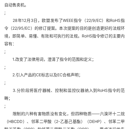
自动售卖机。
;
28年12月3日，欧盟发布了WEEE指令（22/9/EC）和RoHS指
令（22/95/EC）的修订提案。本次提案的目的是创造更好的法规环
境，即简单、易懂、有效和可执行的法规。RoHS指令修订的主要内
容有：
;
1.改变了法律用词，澄清了指令的范围和定义；
;
2.引入产品的CE标志以及EC合格声明；
;
3.分阶段将医疗器械、控制和监控仪器纳入到RoHS指令的范
畴；
;
限制的六种有害物质没有变化，但四种物质——六溴环十二烷
（HBCDD）、邻苯二甲酸（2-乙基己基酯）（DEHP）、邻苯二甲