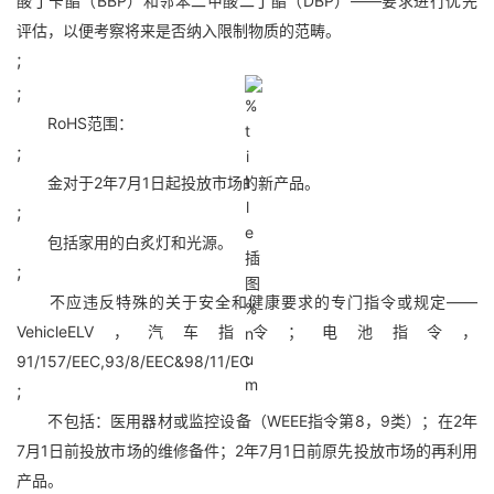
酸丁苄酯（BBP）和邻苯二甲酸二丁酯（DBP）——要求进行优先
评估，以便考察将来是否纳入限制物质的范畴。
;
;
RoHS范围：
;
金对于2年7月1日起投放市场的新产品。
;
包括家用的白炙灯和光源。
;
不应违反特殊的关于安全和健康要求的专门指令或规定——
VehicleELV，汽车指令；电池指令，
91/157/EEC,93/8/EEC&98/11/EC
;
不包括：医用器材或监控设备（WEEE指令第8，9类）；在2年
7月1日前投放市场的维修备件；2年7月1日前原先投放市场的再利用
产品。