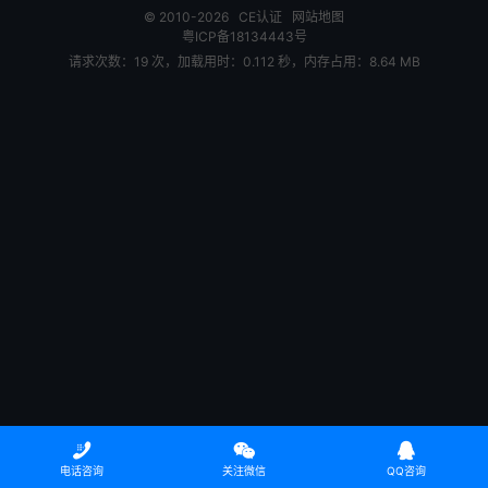
© 2010-2026
CE认证
网站地图
粤ICP备18134443号
请求次数：19 次，加载用时：0.112 秒，内存占用：8.64 MB



电话咨询
关注微信
QQ咨询