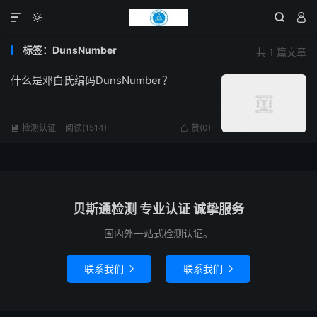




标签：DunsNumber
共 1 篇文章
什么是邓白氏编码DunsNumber？
检测认证
阅读(1514)
赞(
0
)


贝斯通检测 专业认证 诚挚服务
国内外一站式检测认证。
联系我们
联系我们

