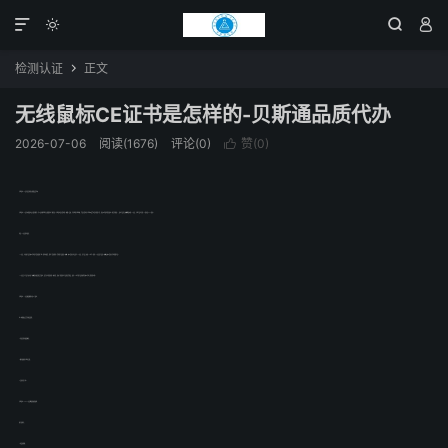




检测认证
正文

无线鼠标CE证书是怎样的-贝斯通品质代办
2026-07-06
阅读(1676)
评论(0)
赞(
0
)

无线鼠标CE证书是怎样的-贝斯通品质代办
无线鼠标CE证书办理要求及步骤有哪些？可以来电联系我司贝斯通检测了解详情。无线鼠标是计算机的一种输入设备，分有线和无线两种，也是计算机显示系统纵横坐标定位的指示器，因形似老鼠而得名"鼠标”（港台作滑鼠），鼠标产品出口欧盟需要办理CE认证，无线产品对应的CE指令是RED指令。
申请CE认证的必要性：
CE认证，为各国产品在欧洲市场进行贸易提供了统一的技术规范，简化了贸易程序。任何的产品要进入欧盟、欧洲贸易区必须进行CE认证，在产品上加贴CE标志。因此CE认证是产品进入欧盟及欧洲贸易区市场的通行证。
CE认证表示产品已经达到了欧盟指令规定的安全要求；是企业对消费者的一种承诺，增加了消费者对产品的信任程度；贴有CE标志的产品将降低在欧洲市场上销售的风险。
无线鼠标ce认证确保能够达到以下要求：
1.对人体健康及安全有高度保障；
2.有充足的电磁兼容性；
3.能有效使用无线电频谱；
4.避免有害干扰。
无线鼠标CE-RED认证需要准备的资料：
1.用户说明书；
2.电路原理图；