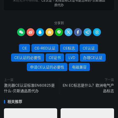
未经允许不得转载：
CE认证
»
无线鼠标CE证书是怎样的-贝斯通品
质代办
分享到









CE
CE-RED认证
CE标志
CE认证
CE认证的必要性
CE证书
LVD
办理CE认证
申请CE认证的必要性
电磁兼容
上一篇
下一篇
激光器CE认证标准EN60825是
EN EC标志是什么？欧洲电气产
什么-贝斯通品质代办
品标志
相关推荐