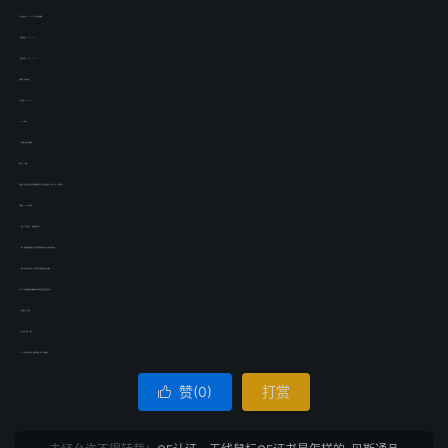
3.电路方块图（BlockDiagram,也叫模块功能图）；
4.电路走线图（PCBLAYOUT）；
5.电路位号图（PCBplacement）；
.操作描述（对方块图的）；
7.元件清单（BOMLIST）；
8.label（标签）；
9.天线规格（或者天线增益图）；
1.充电器LVD报告；
11.定频软件（也叫定频程式。使发射模块能够定在某一频率点持续发射，一般BT和WIFI一定要提供）。
无线鼠标CE-RED认证流程：
一：申请（1、填写申请表2、提供资料并寄样）；
二：报价（根据您提供的资料会有工程师来拟定相应的标准，测试时间及相应费用）；
三：付款（申请人确认报价后，签订立案申请表及服务协议并支付款项）；
四：测试（实验室根据相关的欧盟检测标准对所申请产品进行全套测试）；
五：测试通过，报告完成；
六：项目完成，颁发CE证书。
End（十六年检测认证知识，欢迎沟通交流！作者：贝斯通检测）
赞(
0
)
打赏
