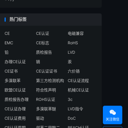
热门标签
CE
CE认证
电磁兼容
EMC
CE标志
RoHS
铅
质检报告
LVD
办理CE认证
镉
汞
CE证书
CE认证证书
六价铬
多溴联苯
第三方检测机构
CE认证流程
欧盟CE认证
符合性声明
机械CE认证
质检报告办理
ROHS认证
3c
CE认证办理
多溴联苯醚
LVD指令

CE认证费用
驱动
DoC
关注微信
CE认证周期
邻苯二甲酸二
REACH认证