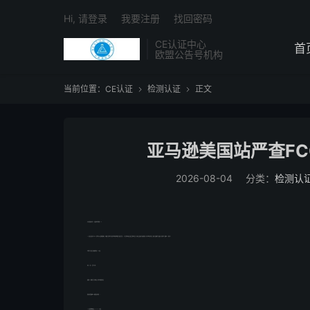
Hi, 请登录
我要注册
找回密码
CE认证中心
首
欧盟公告号机构
当前位置：
CE认证
检测认证
正文


亚马逊美国站严查FC
2026-08-04
分类：
检测认
亚马逊美国站严查fcc认证/要求卖家提供fccid
fcc认证涉及美国5多个州、哥伦比亚以及美国所属地区，为确保与生命财产有关的无线电和电线通信产品的安全性，fcc的工程技术部负责委员会的技术支持，同时负责设备认可方面的事务。许多无线电应用产品、通讯产品和数字产品要进入美国市场，都要求fcc的认可。
无线蓝牙产品出口美国强制申请fcc-id认证：
时间：2周（一天拿id号码）
要提供2-3套能正常工作的样品，填写检测服务申请表
费用来电给您做报价。欢迎您来电咨询~~~
fcc认证有哪两种形式，fcc-sdoc-id认证：