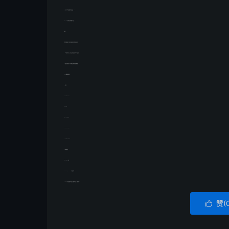
1．id:具有无线电发射装置的产品,必须做fccid
2．sdoc:常见的产品有普通电子产品.
服务：
1.我们帮您整理资料，避免因为资料问题而耽误申请认证效率
2.我们帮您做预测试，在进行认证的时候避免出现重测耽误时间
3.如果测试不通过时，我们有的整改工程师免费提供整改建议
fcc-id需要准备的资料：
1．申请表
2.usermanual
3．bom
4.schematics
5.blockdiagram
.operationaldeion
7.频率调制方式
8.pcblayout图
9.tuneupprocedure功率调节流程
end（十六年贝斯通检测认证知识，欢迎沟通交流！贝斯通检测）
赞(
