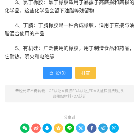
3、氯丁橡胶：氯丁橡胶适用于暴露于高磨损和磨损的
化学品，这些化学品会留下油脂等残留物
4、丁腈：丁腈橡胶是一种合成橡胶，适用于直接与油
脂混合使用的产品
5、有机硅：广泛使用的橡胶，用于制造食品和药品，
它耐热，明火和电绝缘
赞(
0
)
打赏

未经允许不得转载：
CE认证
»
橡胶FDA认证_FDA认证检测法规_食
品接触材料FDA认证
分享到








