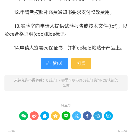
12.申请者按照补充费通知书要求支付整改费用。
13.实验室向申请人提供试验报告或技术文件(tcf)，以
及ce合格证明(coc)和ce标记。
14.申请人签署ce保证书，并将ce标记粘贴于产品上。
赞(
0
)
打赏

未经允许不得转载：
CE认证
»
哪里可以办理ce认证咨询-CE认证怎
么做
分享到









上一篇
下一篇