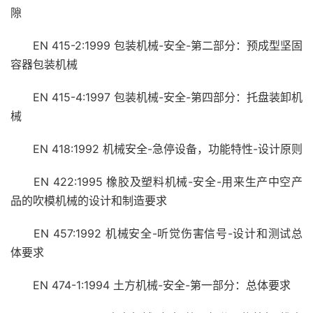
隙
EN 415-2:1999 包装机械-安全-第二部分：预成型坚固
容器包装机械
EN 415-4:1997 包装机械-安全-第四部分：托盘装卸机
械
EN 418:1992 机械安全-急停设备，功能特性-设计原则
EN 422:1995 橡胶及塑料机械-安全-用来生产中空产
品的吹模机械的设计和制造要求
EN 457:1992 机械安全-听觉伤害信号-设计和测试总
体要求
EN 474-1:1994 土方机械-安全-第一部分：总体要求