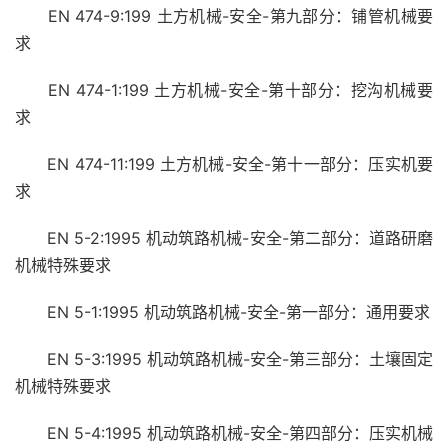
EN 474-9:199 土方机械-安全-第九部分：铺管机械要
求
EN 474-1:199 土方机械-安全-第十部分：挖沟机械要
求
EN 474-11:199 土方机械-安全-第十一部分：压实机要
求
EN 5-2:1995 机动筑路机械-安全-第二部分：道路研磨
机械特殊要求
EN 5-1:1995 机动筑路机械-安全-第一部分：通用要求
EN 5-3:1995 机动筑路机械-安全-第三部分：土壤固定
机械特殊要求
EN 5-4:1995 机动筑路机械-安全-第四部分：压实机械