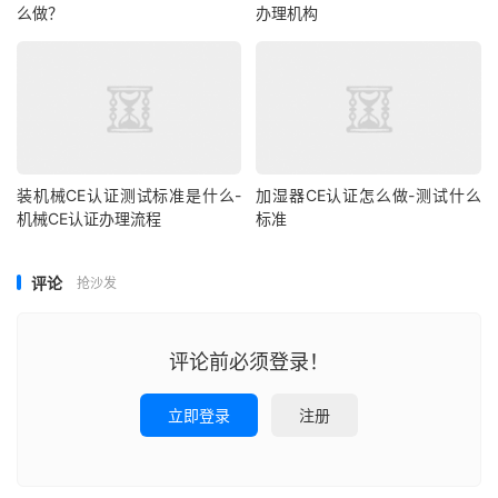
么做？
办理机构
装机械CE认证测试标准是什么-
加湿器CE认证怎么做-测试什么
机械CE认证办理流程
标准
评论
抢沙发
评论前必须登录！
立即登录
注册