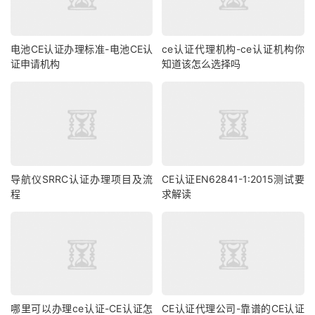
电池CE认证办理标准-电池CE认
ce认证代理机构-ce认证机构你
证申请机构
知道该怎么选择吗
导航仪SRRC认证办理项目及流
CE认证EN62841-1:2015测试要
程
求解读
哪里可以办理ce认证-CE认证怎
CE认证代理公司-靠谱的CE认证