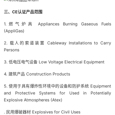
三、CE认证产品范围
1.燃气炉具 Appliances Burning Gaseous Fuels
(AppliGas)
2. 载人的索道装置 Cableway Installations to Carry
Persons
3. 低电压电气设备 Low Voltage Electrical Equipment
4. 建筑产品 Construction Products
5. 使用于具有爆炸性环境中的设备和防护系统 Equipment
and Protective Systems for Used in Potentially
Explosive Atmospheres (Atex)
. 民用爆破器材 Explosives for Civil Uses