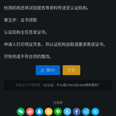
检测机构还将试验报告等资料传送至认证机构。
第五步：证书领取
认证机构主任签发证书。
申请人打印领证凭条，到认证机构自取或要求寄送证书。
尽快完成不符合项的整改。
赞(
0
)
打赏

未经允许不得转载：
CE认证
»
什么是CNAS及CMA质检报告？
分享到








