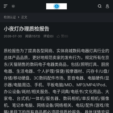




检测认证
正文

小夜灯办理质检报告
2026-07-30
阅读(1572)
评论(0)
赞(
0
)

质检报告为了提高各型网商、实体商城数码电器灯具行业的
总体产品品质，更好地规范卖家的发布行为。规定所有在京
东/天猫销售的数码电子电器类商品，包括(照明灯具、厨房
电器、生活电器、个人护理/保健/按摩器材、闪存卡/U盘/
存储/移动硬盘、3C数码配件市场、影音电器、电脑硬件/显
示器/电脑周边、手机、平板电脑/MID、MP3/MP4/iPod、
办公设备/耗材/相关服务、电子词典/电纸书/文化用品、大
家电、台式机/一体机/服务器、数码相机/单反相机/摄像
机、笔记本电脑、网络设备/网络相关、电玩/配件/游戏/攻
略)类目下的所有商品都必须提供质检报告。具体详情欢迎