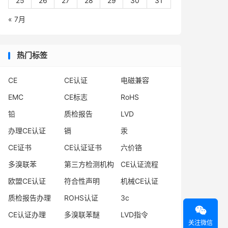
25
26
27
28
29
30
31
« 7月
热门标签
CE
CE认证
电磁兼容
EMC
CE标志
RoHS
铅
质检报告
LVD
办理CE认证
镉
汞
CE证书
CE认证证书
六价铬
多溴联苯
第三方检测机构
CE认证流程
欧盟CE认证
符合性声明
机械CE认证
质检报告办理
ROHS认证
3c

CE认证办理
多溴联苯醚
LVD指令
关注微信