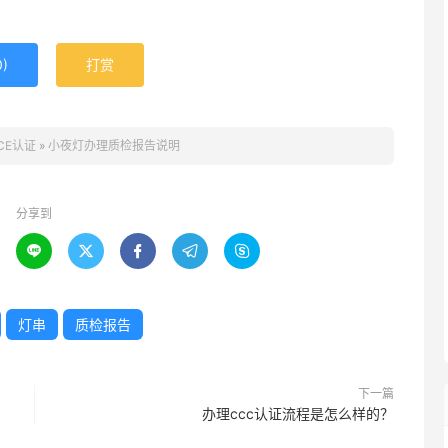
0
)
打赏
CE认证
»
小夜灯办理质检报告说明
分享到





灯串
质检报告
下一篇
办理ccc认证流程是怎么样的？