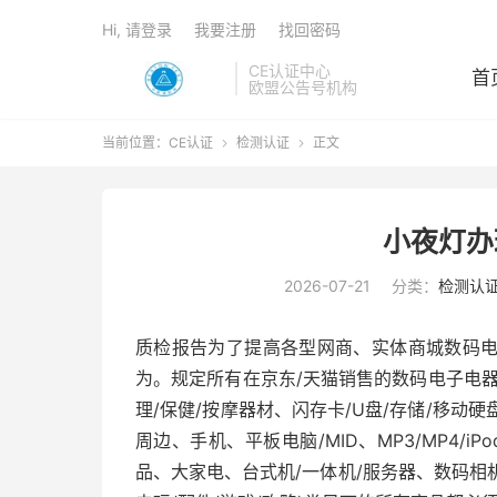
Hi, 请登录
我要注册
找回密码
CE认证中心
首
欧盟公告号机构
当前位置：
CE认证
检测认证
正文


小夜灯办
2026-07-21
分类：
检测认
质检报告为了提高各型网商、实体商城数码
为。规定所有在京东/天猫销售的数码电子电
理/保健/按摩器材、闪存卡/U盘/存储/移动
周边、手机、平板电脑/MID、MP3/MP4/
品、大家电、台式机/一体机/服务器、数码相