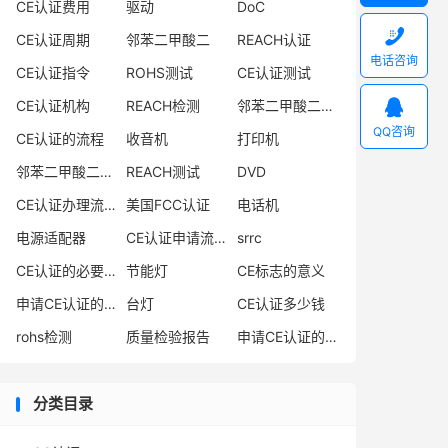
CE认证费用
驱动
DoC

CE认证周期
邻苯二甲酸二
REACH认证
电话咨询
CE认证指令
ROHS测试
CE认证测试

CE认证机构
REACH检测
邻苯二甲酸二异丁酯
QQ咨询
CE认证的流程
收音机
打印机
邻苯二甲酸二丁酯
REACH测试
DVD
CE认证办理流程
美国FCC认证
电话机
电源适配器
CE认证申请流程
srrc
CE认证的必要性
节能灯
CE标志的意义
申请CE认证的必要性
台灯
CE认证多少钱
rohs检测
质量检验报告
申请CE认证的好处
分类目录