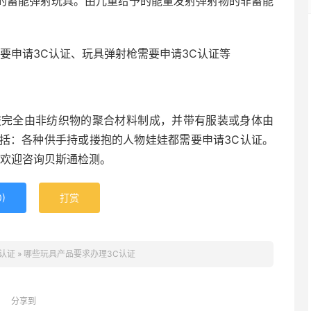
的蓄能弹射玩具。由儿童给予的能量发射弹射物的非蓄能
要申请3C认证、玩具弹射枪需要申请3C认证等
肢完全由非纺织物的聚合材料制成，并带有服装或身体由
括：各种供手持或搂抱的人物娃娃都需要申请3C认证。
容欢迎咨询贝斯通检测。
0
)
打赏
E认证
»
哪些玩具产品要求办理3C认证
分享到