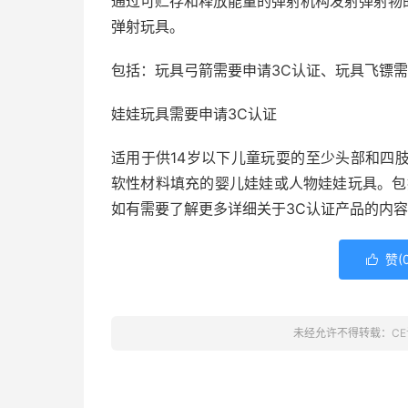
通过可贮存和释放能量的弹射机构发射弹射物
弹射玩具。
包括：玩具弓箭需要申请3C认证、玩具飞镖需
娃娃玩具需要申请3C认证
适用于供14岁以下儿童玩耍的至少头部和四
软性材料填充的婴儿娃娃或人物娃娃玩具。包
如有需要了解更多详细关于3C认证产品的内
赞(

未经允许不得转载：
C