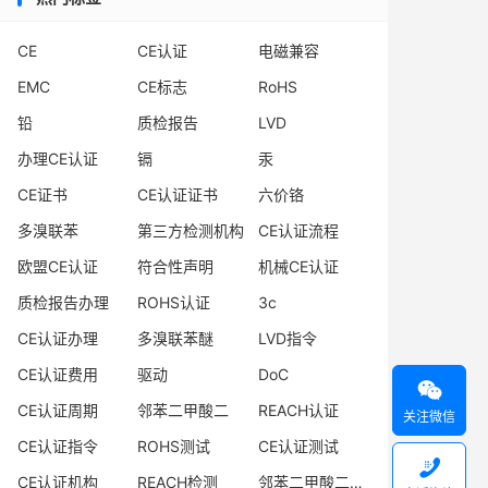
CE
CE认证
电磁兼容
EMC
CE标志
RoHS
铅
质检报告
LVD
办理CE认证
镉
汞
CE证书
CE认证证书
六价铬
多溴联苯
第三方检测机构
CE认证流程
欧盟CE认证
符合性声明
机械CE认证
质检报告办理
ROHS认证
3c
CE认证办理
多溴联苯醚
LVD指令
CE认证费用
驱动
DoC

CE认证周期
邻苯二甲酸二
REACH认证
关注微信
CE认证指令
ROHS测试
CE认证测试

CE认证机构
REACH检测
邻苯二甲酸二异丁酯