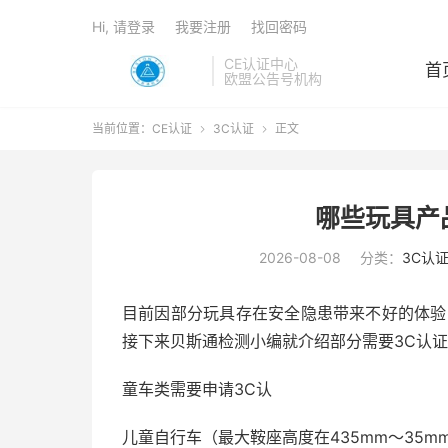
Hi, 请登录
我要注册
找回密码
CE认证中心
首
欧盟公告号机构
当前位置：
CE认证
3C认证
正文


哪些玩具产
2026-08-08
分类：
3C认
目前因部分玩具存在安全隐患带来不好的体验
接下来贝斯通检测小编就介绍部分需要3C认
童车类需要申请3C认
儿童自行车（最大鞍座高度在435mm～35m